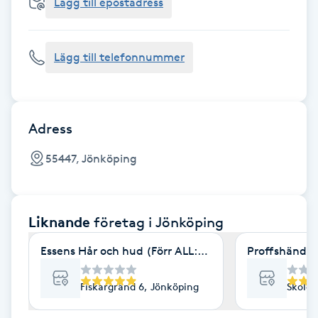
Cryoterapi
Lägg till epostadress
D
Lägg till telefonnummer
Damklippning
Dermapen
Adress
Diamantslipning
55447, Jönköping
E
Enzympeeling
Liknande
företag
i Jönköping
Extensions
Essens Hår och hud (Förr ALL:TID salong)
Proffshänder
Extensions borttagning
Fiskargränd 6, Jönköping
Skolga
Eyeliner-tatuering