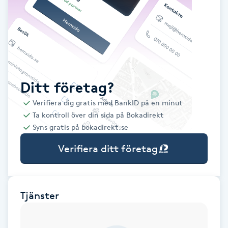
Babylights
Balayage
Bambumassage
Ditt företag?
Verifiera dig gratis med BankID på en minut
Barber
Ta kontroll över din sida på Bokadirekt
Syns gratis på bokadirekt.se
Barnklippning
Verifiera ditt företag
BIAB
Blowout
Tjänster
Bottenfärg