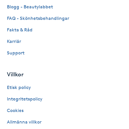
Fransk manikyr
Blogg - Beautylabbet
FAQ - Skönhetsbehandlingar
Fransrengöring
Fakta & Råd
Frekvensterapi
Karriär
Support
Friskvård
Friskvårdsmassage
Villkor
Frisör
Etisk policy
Integritetspolicy
Funktionsanalys
Cookies
Färgning
Allmänna villkor