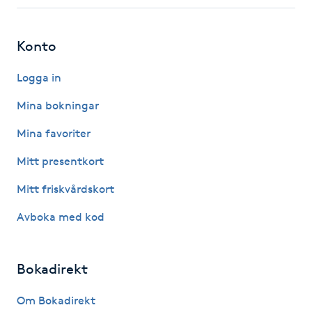
Fotsvamp
Konto
Fotvård
Logga in
Fransar
Mina bokningar
Fransborttagning
Mina favoriter
Mitt presentkort
Fransfärgning
Mitt friskvårdskort
Fransförlängning
Avboka med kod
Fransförlängning Megavolym
Bokadirekt
Fransförlängning Volym
Om Bokadirekt