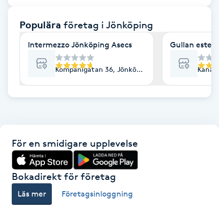
F
Populära
företag
i Jönköping
Face framing
Intermezzo Jönköping Asecs
Gullan esteti
Faceliftmassage
Kompanigatan 36, Jönköping
Kanalg
Fet hårbotten
Fettreducering
För en smidigare upplevelse
Fibromassage
Fillers
Bokadirekt för företag
Läs mer
Företagsinloggning
Fotmassage