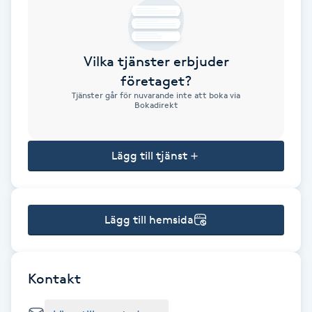
Brynformning
Vilka tjänster erbjuder
Brynfärgning
företaget?
Tjänster går för nuvarande inte att boka via
Brynplockning
Bokadirekt
Bröllopsuppsättning
Lägg till tjänst
C
Celluliter
Lägg till hemsida
Coachning
Color correction
Kontakt