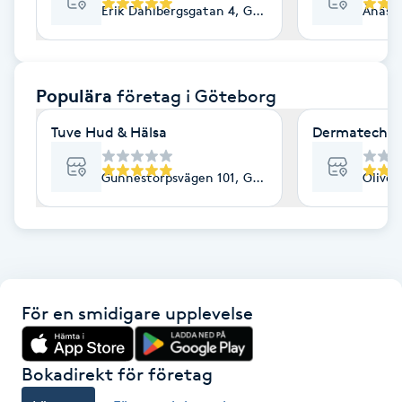
Erik Dahlbergsgatan 4, Göteborg
Ånäsv
F
Face framing
Populära
företag
i Göteborg
Faceliftmassage
Tuve Hud & Hälsa
Dermatech
Fet hårbotten
Gunnestorpsvägen 101, Göteborg
Olived
Fettreducering
Fibromassage
För en smidigare upplevelse
Fillers
Fotmassage
Bokadirekt för företag