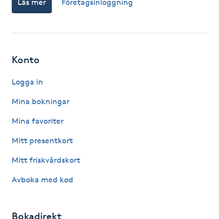
Läs mer
Företagsinloggning
Fotsvamp
Fotvård
Konto
Fransar
Logga in
Fransborttagning
Mina bokningar
Fransfärgning
Mina favoriter
Mitt presentkort
Fransförlängning
Mitt friskvårdskort
Fransförlängning Megavolym
Avboka med kod
Fransförlängning Volym
Bokadirekt