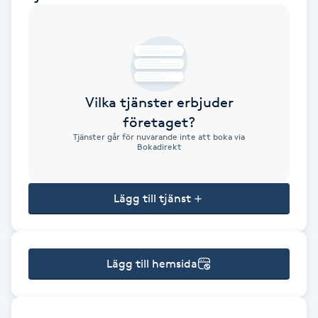
Brynformning
Brynfärgning
Vilka tjänster erbjuder
Brynplockning
företaget?
Tjänster går för nuvarande inte att boka via
Bröllopsuppsättning
Bokadirekt
C
Lägg till tjänst
Celluliter
Coachning
Lägg till hemsida
Color correction