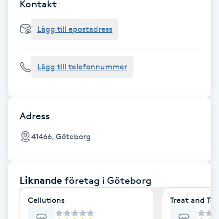
Cryoterapi
Kontakt
D
Lägg till epostadress
Damklippning
Lägg till telefonnummer
Dermapen
Diamantslipning
E
Adress
Enzympeeling
41466, Göteborg
Extensions
Liknande
företag
i Göteborg
Extensions borttagning
Cellutions
Treat and Te
Eyeliner-tatuering