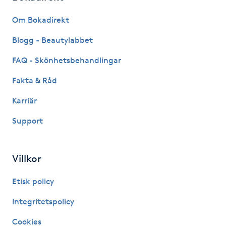
Fransk manikyr
Om Bokadirekt
Fransrengöring
Blogg - Beautylabbet
FAQ - Skönhetsbehandlingar
Frekvensterapi
Fakta & Råd
Friskvård
Karriär
Support
Friskvårdsmassage
Frisör
Villkor
Funktionsanalys
Etisk policy
Integritetspolicy
Färgning
Cookies