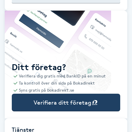
Babylights
Balayage
Bambumassage
Barber
Ditt företag?
Verifiera dig gratis med BankID på en minut
Barnklippning
Ta kontroll över din sida på Bokadirekt
Syns gratis på bokadirekt.se
BIAB
Verifiera ditt företag
Blowout
Bottenfärg
Tjänster