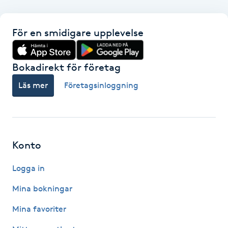
F
För en smidigare upplevelse
Face framing
Bokadirekt för företag
Faceliftmassage
Läs mer
Företagsinloggning
Fet hårbotten
Fettreducering
Konto
Fibromassage
Logga in
Fillers
Mina bokningar
Mina favoriter
Fotmassage