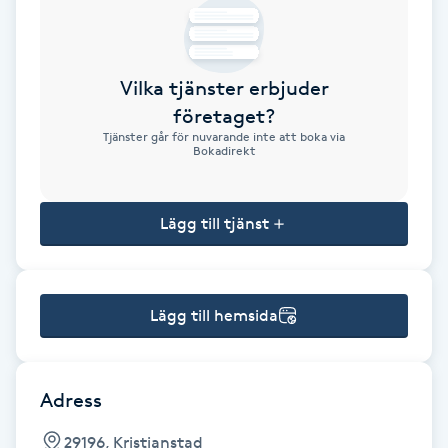
Brynformning
Vilka tjänster erbjuder
Brynfärgning
företaget?
Tjänster går för nuvarande inte att boka via
Brynplockning
Bokadirekt
Bröllopsuppsättning
Lägg till tjänst
C
Celluliter
Lägg till hemsida
Coachning
Color correction
Adress
29196, Kristianstad