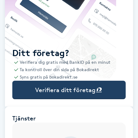
Babylights
Balayage
Bambumassage
Ditt företag?
Verifiera dig gratis med BankID på en minut
Barber
Ta kontroll över din sida på Bokadirekt
Syns gratis på bokadirekt.se
Barnklippning
Verifiera ditt företag
BIAB
Blowout
Tjänster
Bottenfärg