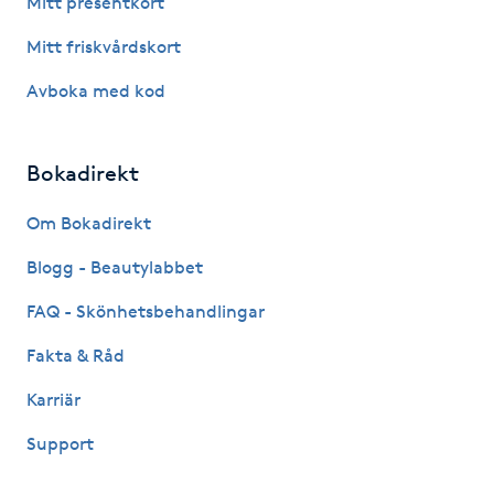
Mitt presentkort
Fotsvamp
Mitt friskvårdskort
Fotvård
Avboka med kod
Fransar
Bokadirekt
Fransborttagning
Om Bokadirekt
Blogg - Beautylabbet
Fransfärgning
FAQ - Skönhetsbehandlingar
Fransförlängning
Fakta & Råd
Fransförlängning Megavolym
Karriär
Support
Fransförlängning Volym