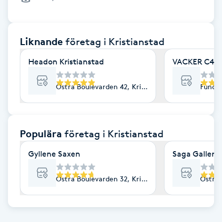
Cryoterapi
D
Liknande
företag
i Kristianstad
Damklippning
Headon Kristianstad
VACKER C4
Dermapen
Östra Boulevarden 42, Kristianstad
Fundat
Diamantslipning
E
Populära
företag
i Kristianstad
Enzympeeling
Gyllene Saxen
Saga Galleri
Extensions
Östra Boulevarden 32, Kristianstad
Östra 
Extensions borttagning
Eyeliner-tatuering