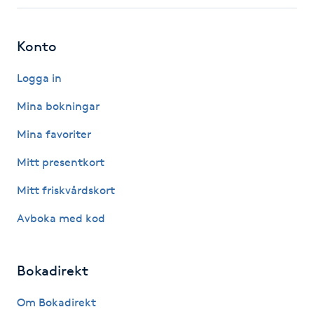
Fotsvamp
Konto
Fotvård
Logga in
Fransar
Mina bokningar
Fransborttagning
Mina favoriter
Mitt presentkort
Fransfärgning
Mitt friskvårdskort
Fransförlängning
Avboka med kod
Fransförlängning Megavolym
Bokadirekt
Fransförlängning Volym
Om Bokadirekt