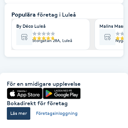
F
Populära
företag
i Luleå
Face framing
By Déco Luleå
Malins Massag
Faceliftmassage
Storgatan 28A, Luleå
Nygata
Fet hårbotten
Fettreducering
För en smidigare upplevelse
Fibromassage
Fillers
Bokadirekt för företag
Läs mer
Företagsinloggning
Fotmassage