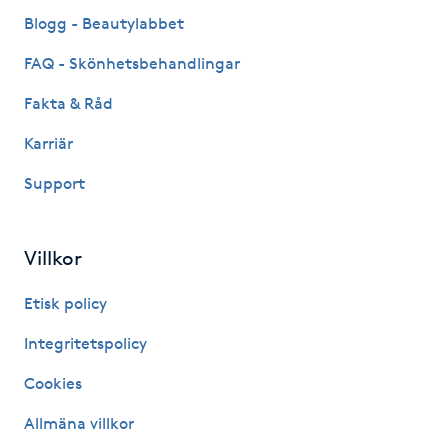
Fransk manikyr
Blogg - Beautylabbet
FAQ - Skönhetsbehandlingar
Fransrengöring
Fakta & Råd
Frekvensterapi
Karriär
Support
Friskvård
Friskvårdsmassage
Villkor
Frisör
Etisk policy
Integritetspolicy
Funktionsanalys
Cookies
Färgning
Allmäna villkor