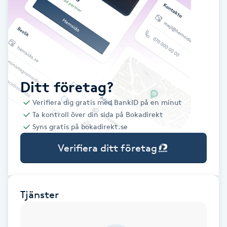
Babylights
Balayage
Bambumassage
Ditt företag?
Verifiera dig gratis med BankID på en minut
Barber
Ta kontroll över din sida på Bokadirekt
Syns gratis på bokadirekt.se
Barnklippning
Verifiera ditt företag
BIAB
Blowout
Tjänster
Bottenfärg