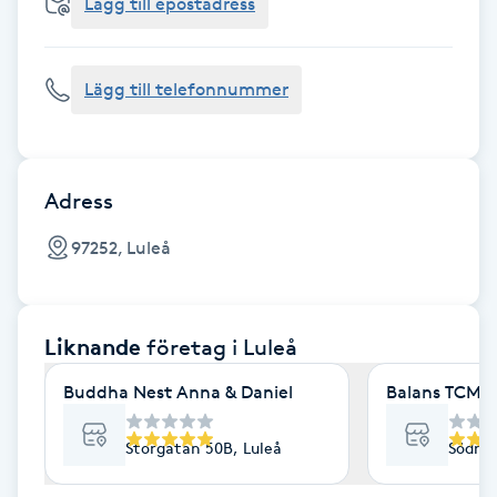
Cryoterapi
Lägg till epostadress
D
Lägg till telefonnummer
Damklippning
Dermapen
Adress
Diamantslipning
97252, Luleå
E
Enzympeeling
Liknande
företag
i Luleå
Extensions
Buddha Nest Anna & Daniel
Balans TCM 
Extensions borttagning
Storgatan 50B, Luleå
Södra 
Eyeliner-tatuering