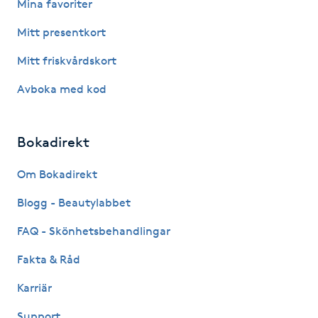
Mina favoriter
Fotsvamp
Mitt presentkort
Fotvård
Mitt friskvårdskort
Avboka med kod
Fransar
Fransborttagning
Bokadirekt
Fransfärgning
Om Bokadirekt
Blogg - Beautylabbet
Fransförlängning
FAQ - Skönhetsbehandlingar
Fransförlängning Megavolym
Fakta & Råd
Karriär
Fransförlängning Volym
Support