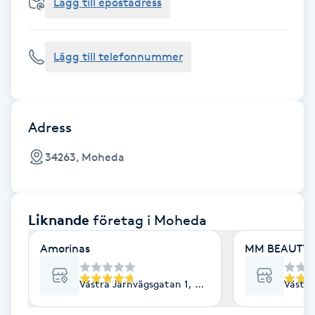
Cryoterapi
Lägg till epostadress
D
Lägg till telefonnummer
Damklippning
Dermapen
Adress
Diamantslipning
34263, Moheda
E
Enzympeeling
Liknande
företag
i Moheda
Extensions
Amorinas
MM BEAUTY
Extensions borttagning
Västra Järnvägsgatan 1, Moheda
Västra
Eyeliner-tatuering