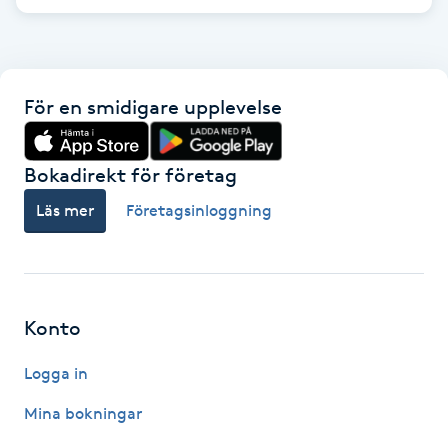
F
Face framing
För en smidigare upplevelse
Faceliftmassage
Bokadirekt för företag
Fet hårbotten
Läs mer
Företagsinloggning
Fettreducering
Fibromassage
Konto
Fillers
Logga in
Fotmassage
Mina bokningar