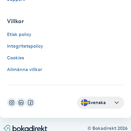
Fransk manikyr
Villkor
Fransrengöring
Etisk policy
Frekvensterapi
Integritetspolicy
Friskvård
Cookies
Allmänna villkor
Friskvårdsmassage
Frisör
Svenska
Funktionsanalys
Färgning
© Bokadirekt
2026