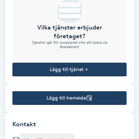
Brynformning
Vilka tjänster erbjuder
Brynfärgning
företaget?
Tjänster går för nuvarande inte att boka via
Brynplockning
Bokadirekt
Bröllopsuppsättning
Lägg till tjänst
C
Celluliter
Lägg till hemsida
Coachning
Color correction
Kontakt