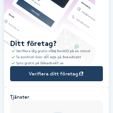
Babylights
Balayage
Bambumassage
Ditt företag?
Verifiera dig gratis med BankID på en minut
Barber
Ta kontroll över din sida på Bokadirekt
Syns gratis på bokadirekt.se
Barnklippning
Verifiera ditt företag
BIAB
Blowout
Tjänster
Bottenfärg