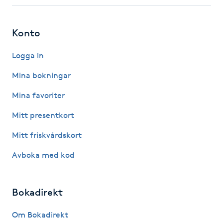
Fotsvamp
Konto
Fotvård
Logga in
Fransar
Mina bokningar
Fransborttagning
Mina favoriter
Mitt presentkort
Fransfärgning
Mitt friskvårdskort
Fransförlängning
Avboka med kod
Fransförlängning Megavolym
Bokadirekt
Fransförlängning Volym
Om Bokadirekt