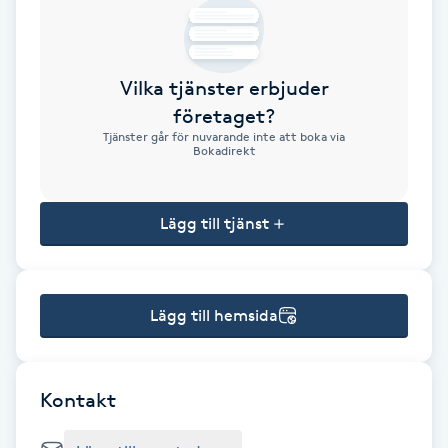
Brynformning
Vilka tjänster erbjuder
Brynfärgning
företaget?
Tjänster går för nuvarande inte att boka via
Brynplockning
Bokadirekt
Bröllopsuppsättning
Lägg till tjänst
C
Celluliter
Lägg till hemsida
Coachning
Color correction
Kontakt