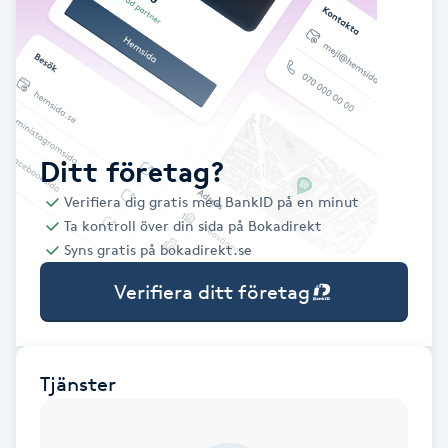
Babylights
Balayage
Bambumassage
Ditt företag?
Verifiera dig gratis med BankID på en minut
Barber
Ta kontroll över din sida på Bokadirekt
Syns gratis på bokadirekt.se
Barnklippning
Verifiera ditt företag
BIAB
Blowout
Tjänster
Bottenfärg