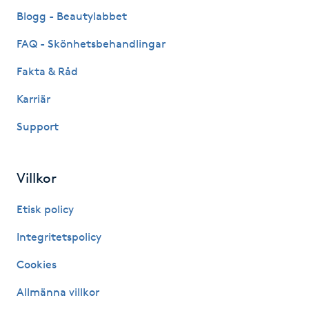
Fransk manikyr
Blogg - Beautylabbet
FAQ - Skönhetsbehandlingar
Fransrengöring
Fakta & Råd
Frekvensterapi
Karriär
Support
Friskvård
Friskvårdsmassage
Villkor
Frisör
Etisk policy
Integritetspolicy
Funktionsanalys
Cookies
Färgning
Allmänna villkor