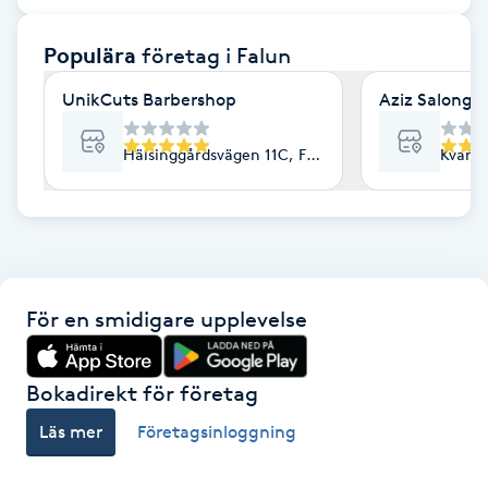
F
Populära
företag
i Falun
Face framing
UnikCuts Barbershop
Aziz Salong
Faceliftmassage
Hälsinggårdsvägen 11C, Falun
Kvarnb
Fet hårbotten
Fettreducering
För en smidigare upplevelse
Fibromassage
Fillers
Bokadirekt för företag
Läs mer
Företagsinloggning
Fotmassage