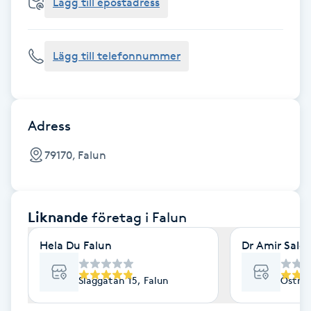
Cryoterapi
Lägg till epostadress
D
Lägg till telefonnummer
Damklippning
Dermapen
Adress
Diamantslipning
79170, Falun
E
Enzympeeling
Liknande
företag
i Falun
Extensions
Hela Du Falun
Dr Amir Salo
Extensions borttagning
Slaggatan 15, Falun
Östra
Eyeliner-tatuering