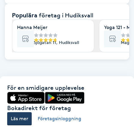
F
Populära
företag
i Hudiksvall
Face framing
Hanna Meijer
Yoga 121 - Ma
Faceliftmassage
Sjögatan 11, Hudiksvall
Magasi
Fet hårbotten
Fettreducering
För en smidigare upplevelse
Fibromassage
Fillers
Bokadirekt för företag
Läs mer
Företagsinloggning
Fotmassage