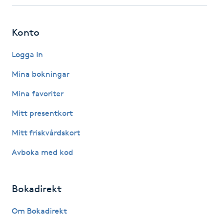
Fotsvamp
Konto
Fotvård
Logga in
Fransar
Mina bokningar
Fransborttagning
Mina favoriter
Mitt presentkort
Fransfärgning
Mitt friskvårdskort
Fransförlängning
Avboka med kod
Fransförlängning Megavolym
Bokadirekt
Fransförlängning Volym
Om Bokadirekt