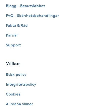
Fransk manikyr
Blogg - Beautylabbet
FAQ - Skönhetsbehandlingar
Fransrengöring
Fakta & Råd
Frekvensterapi
Karriär
Support
Friskvård
Friskvårdsmassage
Villkor
Frisör
Etisk policy
Integritetspolicy
Funktionsanalys
Cookies
Färgning
Allmäna villkor