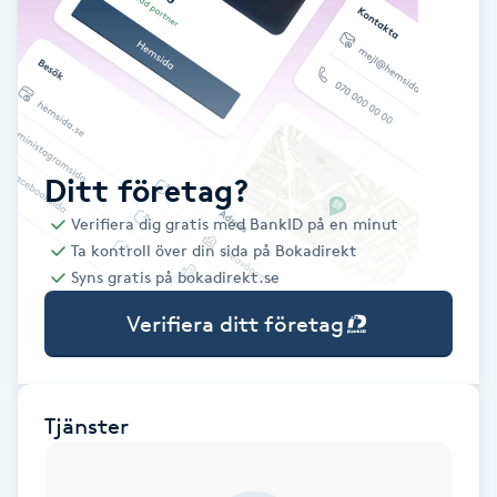
Babylights
Balayage
Bambumassage
Ditt företag?
Verifiera dig gratis med BankID på en minut
Barber
Ta kontroll över din sida på Bokadirekt
Syns gratis på bokadirekt.se
Barnklippning
Verifiera ditt företag
BIAB
Blowout
Tjänster
Bottenfärg