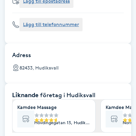
Cryoterapi
Lägg till epostadress
D
Lägg till telefonnummer
Damklippning
Dermapen
Adress
Diamantslipning
82433, Hudiksvall
E
Enzympeeling
Liknande
företag
i Hudiksvall
Extensions
Kamdee Massage
Kamdee Mass
Extensions borttagning
Hövdingegatan 13, Hudiksvall
Norra 
Eyeliner-tatuering