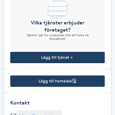
Brynformning
Vilka tjänster erbjuder
Brynfärgning
företaget?
Tjänster går för nuvarande inte att boka via
Brynplockning
Bokadirekt
Bröllopsuppsättning
Lägg till tjänst
C
Celluliter
Lägg till hemsida
Coachning
Color correction
Kontakt