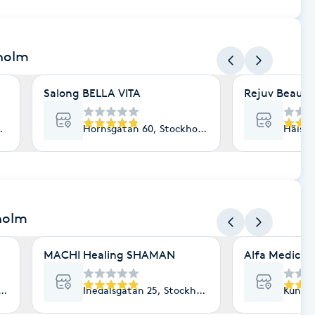
kholm
Salong BELLA VITA
Rejuv Beauty
holm
Hornsgatan 60, Stockholm
Hälsin
holm
MACHI Healing SHAMAN
Alfa Medicin
ockholm
Inedalsgatan 25, Stockholm
Kungsg