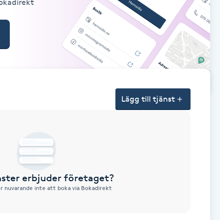
Bokadirekt
Lägg till tjänst
nster erbjuder företaget?
ör nuvarande inte att boka via Bokadirekt