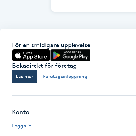
Cryoterapi
D
Damklippning
För en smidigare upplevelse
Dermapen
Diamantslipning
Bokadirekt för företag
E
Läs mer
Företagsinloggning
Enzympeeling
Extensions
Konto
Extensions borttagning
Logga in