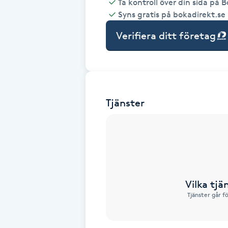
Ta kontroll över din sida på 
Syns gratis på bokadirekt.se
Babylights
Verifiera ditt företag
Balayage
Bambumassage
Tjänster
Barber
Barnklippning
BIAB
Vilka tjä
Blowout
Tjänster går f
Bottenfärg