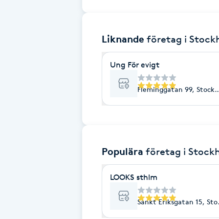
Brynformning
Liknande
företag
i Stoc
Brynfärgning
Ung För evigt
Brynplockning
Fleminggatan 99, Stock
Bröllopsuppsättning
C
Celluliter
Populära
företag
i Stock
Coachning
LOOKS sthlm
Color correction
Sankt Eriksgatan 15, St