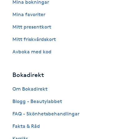
Eyeliner-tatuering
Mina bokningar
F
Mina favoriter
Face framing
Mitt presentkort
Mitt friskvårdskort
Faceliftmassage
Avboka med kod
Fet hårbotten
Bokadirekt
Fettreducering
Om Bokadirekt
Fibromassage
Blogg - Beautylabbet
Fillers
FAQ - Skönhetsbehandlingar
Fakta & Råd
Fotmassage
Karriär