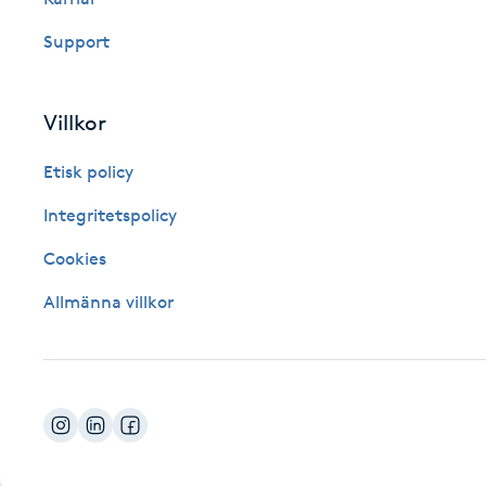
Fotsvamp
Support
Fotvård
Villkor
Fransar
Etisk policy
Fransborttagning
Integritetspolicy
Cookies
Fransfärgning
Allmänna villkor
Fransförlängning
Fransförlängning Megavolym
Fransförlängning Volym