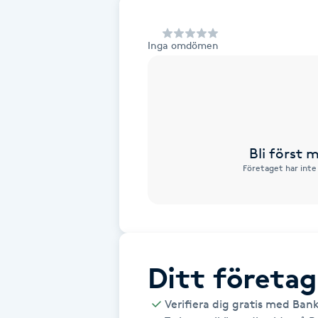
Alternativmedicin
Inga omdömen
Andningsmassage
Ansiktslyft utan kirurgi
Aromamassage
Bli först
Företaget har inte
Ashtanga Yoga
Ayurveda
Ayurvedisk Massage
Ditt företag
Ansiktsbehandling djuprengörande
Verifiera dig gratis med Ban
B