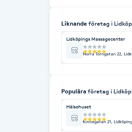
Brynformning
Liknande
företag
i Lidkö
Brynfärgning
Lidköpings Massagecenter
Brynplockning
Norra Torngatan 22, Lid
Bröllopsuppsättning
C
Celluliter
Populära
företag
i Lidköp
Coachning
Hälsohuset
Color correction
Kinnegatan 21, Lidköpin