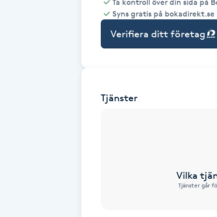
Ta kontroll över din sida på 
Syns gratis på bokadirekt.se
Babylights
Verifiera ditt företag
Balayage
Bambumassage
Tjänster
Barber
Barnklippning
BIAB
Vilka tjä
Blowout
Tjänster går f
Bottenfärg