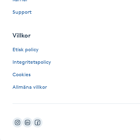
Fotsvamp
Support
Fotvård
Villkor
Fransar
Etisk policy
Fransborttagning
Integritetspolicy
Cookies
Fransfärgning
Allmäna villkor
Fransförlängning
Fransförlängning Megavolym
Fransförlängning Volym