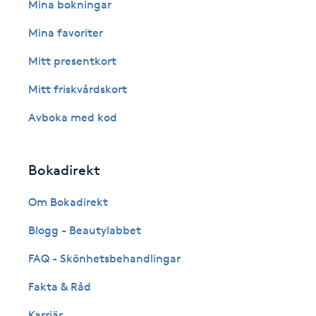
Eyeliner-tatuering
Mina bokningar
F
Mina favoriter
Face framing
Mitt presentkort
Mitt friskvårdskort
Faceliftmassage
Avboka med kod
Fet hårbotten
Bokadirekt
Fettreducering
Om Bokadirekt
Fibromassage
Blogg - Beautylabbet
Fillers
FAQ - Skönhetsbehandlingar
Fakta & Råd
Fotmassage
Karriär