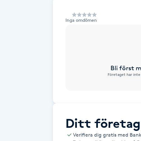
Alternativmedicin
Inga omdömen
Andningsmassage
Ansiktslyft utan kirurgi
Aromamassage
Bli först
Företaget har inte
Ashtanga Yoga
Ayurveda
Ayurvedisk Massage
Ditt företag
Ansiktsbehandling djuprengörande
Verifiera dig gratis med Ban
B