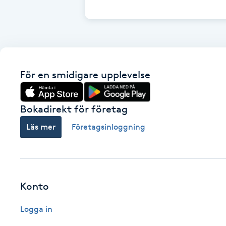
Cryoterapi
D
Damklippning
För en smidigare upplevelse
Dermapen
Diamantslipning
Bokadirekt för företag
E
Läs mer
Företagsinloggning
Enzympeeling
Extensions
Konto
Extensions borttagning
Logga in