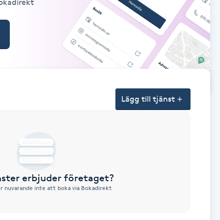
Bokadirekt
Lägg till tjänst
nster erbjuder företaget?
ör nuvarande inte att boka via Bokadirekt