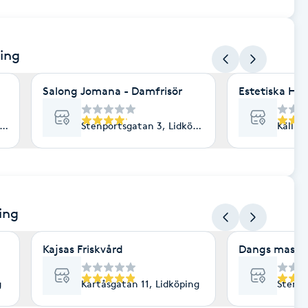
ping
Salong Jomana - Damfrisör
Estetiska Hu
köping
Stenportsgatan 3, Lidköping
Källar
ing
Kajsas Friskvård
Dangs massa
g
Kartåsgatan 11, Lidköping
Stenpo