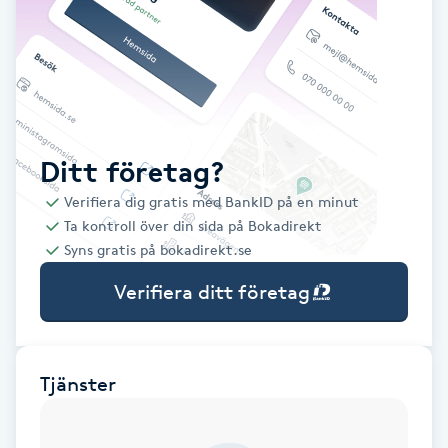
Babylights
Balayage
Bambumassage
Ditt företag?
Verifiera dig gratis med BankID på en minut
Barber
Ta kontroll över din sida på Bokadirekt
Syns gratis på bokadirekt.se
Barnklippning
Verifiera ditt företag
BIAB
Blowout
Tjänster
Bottenfärg