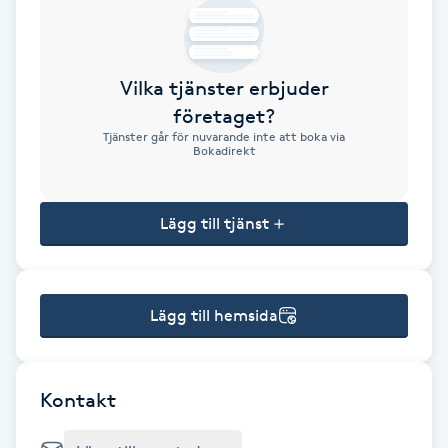
Brynformning
Vilka tjänster erbjuder
Brynfärgning
företaget?
Tjänster går för nuvarande inte att boka via
Brynplockning
Bokadirekt
Bröllopsuppsättning
Lägg till tjänst
C
Celluliter
Lägg till hemsida
Coachning
Color correction
Kontakt