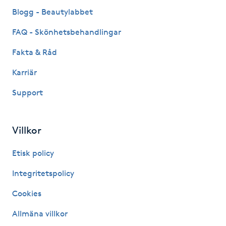
Fransk manikyr
Blogg - Beautylabbet
FAQ - Skönhetsbehandlingar
Fransrengöring
Fakta & Råd
Frekvensterapi
Karriär
Support
Friskvård
Friskvårdsmassage
Villkor
Frisör
Etisk policy
Integritetspolicy
Funktionsanalys
Cookies
Färgning
Allmäna villkor