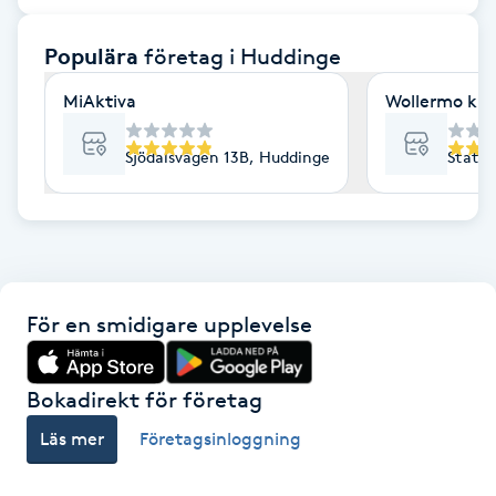
F
Populära
företag
i Huddinge
Face framing
MiAktiva
Wollermo kiro
Faceliftmassage
Sjödalsvägen 13B, Huddinge
Statio
Fet hårbotten
Fettreducering
För en smidigare upplevelse
Fibromassage
Fillers
Bokadirekt för företag
Läs mer
Företagsinloggning
Fotmassage