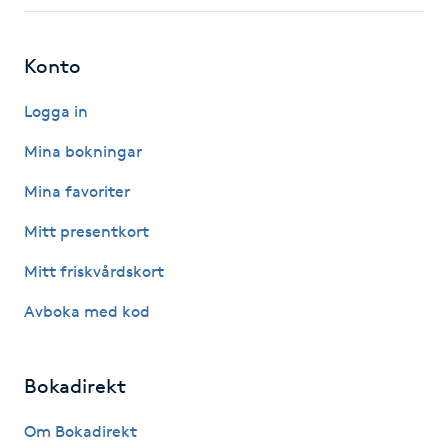
Fotsvamp
Konto
Fotvård
Logga in
Fransar
Mina bokningar
Fransborttagning
Mina favoriter
Mitt presentkort
Fransfärgning
Mitt friskvårdskort
Fransförlängning
Avboka med kod
Fransförlängning Megavolym
Bokadirekt
Fransförlängning Volym
Om Bokadirekt