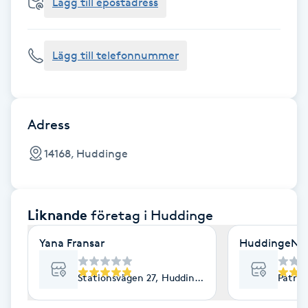
Cryoterapi
Lägg till epostadress
D
Lägg till telefonnummer
Damklippning
Dermapen
Adress
Diamantslipning
14168, Huddinge
E
Enzympeeling
Liknande
företag
i Huddinge
Extensions
Yana Fransar
HuddingeNap
Extensions borttagning
Stationsvägen 27, Huddinge
Patron
Eyeliner-tatuering