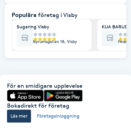
F
Populära
företag
i Visby
Face framing
Sugaring Visby
KIJA BARUDI 
Faceliftmassage
Byrumsgatan 18, Visby
Peder 
Fet hårbotten
Fettreducering
För en smidigare upplevelse
Fibromassage
Fillers
Bokadirekt för företag
Läs mer
Företagsinloggning
Fotmassage