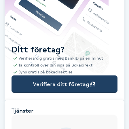
Babylights
Balayage
Bambumassage
Ditt företag?
Verifiera dig gratis med BankID på en minut
Barber
Ta kontroll över din sida på Bokadirekt
Syns gratis på bokadirekt.se
Barnklippning
Verifiera ditt företag
BIAB
Blowout
Tjänster
Bottenfärg