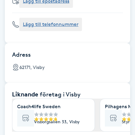
Cryoterapi
Lägg till epostadress
D
Lägg till telefonnummer
Damklippning
Dermapen
Adress
Diamantslipning
62171, Visby
E
Enzympeeling
Liknande
företag
i Visby
Extensions
Coach4life Sweden
Pilhagens M
Extensions borttagning
Visborgsallén 33, Visby
Styrma
Eyeliner-tatuering