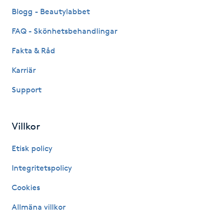
Fransk manikyr
Blogg - Beautylabbet
FAQ - Skönhetsbehandlingar
Fransrengöring
Fakta & Råd
Frekvensterapi
Karriär
Support
Friskvård
Friskvårdsmassage
Villkor
Frisör
Etisk policy
Integritetspolicy
Funktionsanalys
Cookies
Färgning
Allmäna villkor