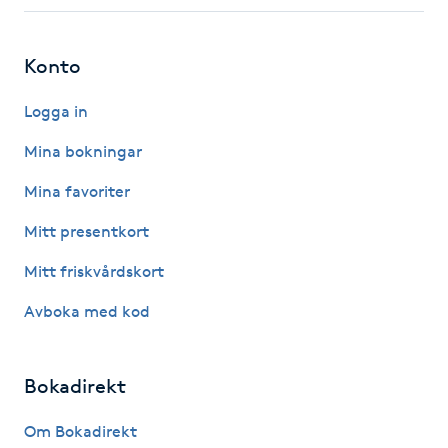
Fotsvamp
Konto
Fotvård
Logga in
Fransar
Mina bokningar
Fransborttagning
Mina favoriter
Mitt presentkort
Fransfärgning
Mitt friskvårdskort
Fransförlängning
Avboka med kod
Fransförlängning Megavolym
Bokadirekt
Fransförlängning Volym
Om Bokadirekt