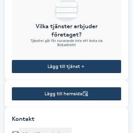
Brynformning
Vilka tjänster erbjuder
Brynfärgning
företaget?
Tjänster går för nuvarande inte att boka via
Brynplockning
Bokadirekt
Bröllopsuppsättning
Lägg till tjänst
C
Celluliter
Lägg till hemsida
Coachning
Color correction
Kontakt