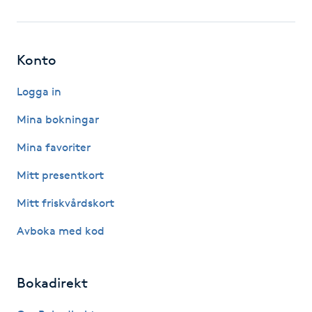
Fotsvamp
Fotvård
Konto
Fransar
Logga in
Mina bokningar
Fransborttagning
Mina favoriter
Fransfärgning
Mitt presentkort
Mitt friskvårdskort
Fransförlängning
Avboka med kod
Fransförlängning Megavolym
Bokadirekt
Fransförlängning Volym