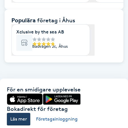
F
Populära
företag
i Åhus
Face framing
Xclusive by the sea AB
Faceliftmassage
Badvägen 2c, Åhus
Fet hårbotten
Fettreducering
Fibromassage
För en smidigare upplevelse
Fillers
Bokadirekt för företag
Fotmassage
Läs mer
Företagsinloggning