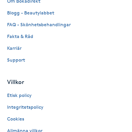
Om Bokadirekt
Fransk manikyr
Blogg - Beautylabbet
Fransrengöring
FAQ - Skönhetsbehandlingar
Fakta & Råd
Frekvensterapi
Karriär
Friskvård
Support
Friskvårdsmassage
Villkor
Frisör
Etisk policy
Funktionsanalys
Integritetspolicy
Cookies
Färgning
Allmänna villkor