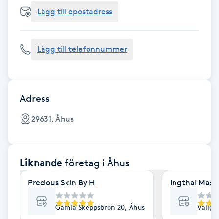
Cryoterapi
Lägg till epostadress
D
Damklippning
Lägg till telefonnummer
Dermapen
Diamantslipning
Adress
E
29631, Åhus
Enzympeeling
Liknande
företag
i Åhus
Extensions
Precious Skin By H
Ingthai Mass
Extensions borttagning
Gamla Skeppsbron 20, Åhus
Vallga
Eyeliner-tatuering