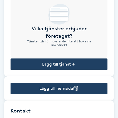
Brynformning
Brynfärgning
Vilka tjänster erbjuder
företaget?
Brynplockning
Tjänster går för nuvarande inte att boka via
Bokadirekt
Bröllopsuppsättning
C
Lägg till tjänst
Celluliter
Lägg till hemsida
Coachning
Color correction
Kontakt