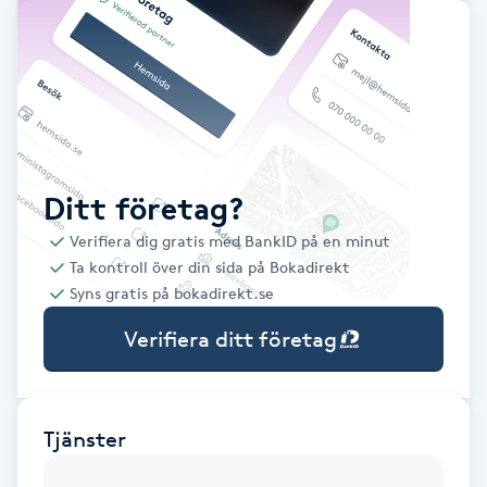
Babylights
Balayage
Bambumassage
Ditt företag?
Barber
Verifiera dig gratis med BankID på en minut
Ta kontroll över din sida på Bokadirekt
Barnklippning
Syns gratis på bokadirekt.se
Verifiera ditt företag
BIAB
Blowout
Tjänster
Bottenfärg