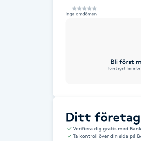
Alternativmedicin
Inga omdömen
Andningsmassage
Ansiktslyft utan kirurgi
Aromamassage
Bli först
Företaget har inte
Ashtanga Yoga
Ayurveda
Ayurvedisk Massage
Ditt företag
Verifiera dig gratis med Ban
Ansiktsbehandling djuprengörande
Ta kontroll över din sida på 
B