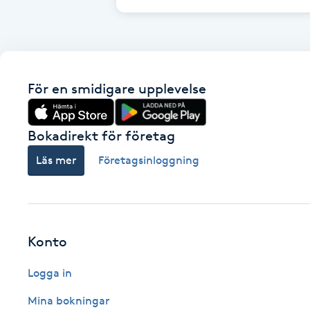
Cryoterapi
D
Damklippning
För en smidigare upplevelse
Dermapen
Bokadirekt för företag
Diamantslipning
Läs mer
Företagsinloggning
E
Enzympeeling
Extensions
Konto
Logga in
Extensions borttagning
Mina bokningar