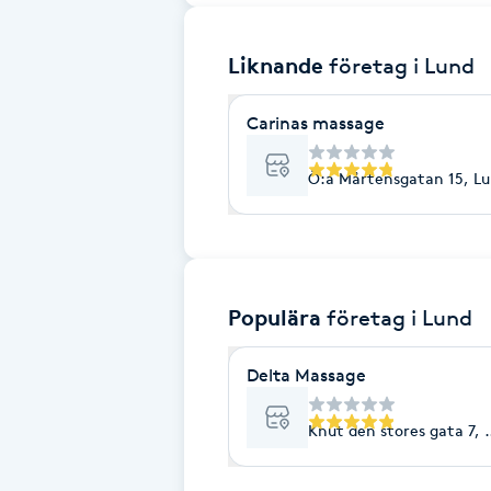
Brynformning
Liknande
företag
i Lund
Brynfärgning
Carinas massage
Brynplockning
Ö:a Mårtensgatan 15, L
Bröllopsuppsättning
C
Populära
företag
i Lund
Celluliter
Delta Massage
Coachning
Knut den stores gata 7, 
Color correction