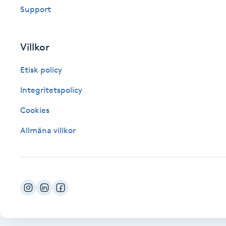
Support
Fotsvamp
Fotvård
Villkor
Etisk policy
Fransar
Integritetspolicy
Fransborttagning
Cookies
Fransfärgning
Allmäna villkor
Fransförlängning
Fransförlängning Megavolym
Fransförlängning Volym