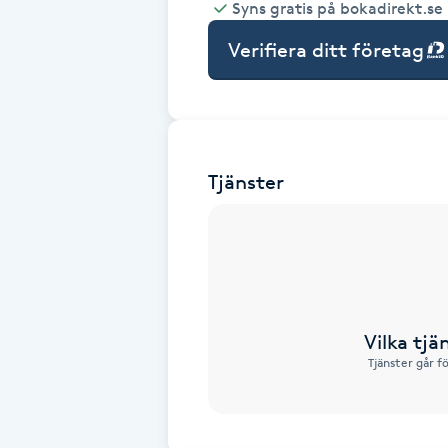
Syns gratis på bokadirekt.se
Babylights
Verifiera ditt företag
Balayage
Bambumassage
Tjänster
Barber
Barnklippning
BIAB
Vilka tjä
Tjänster går f
Blowout
Bottenfärg