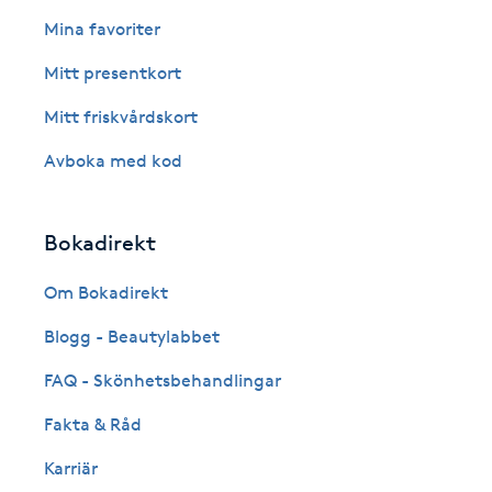
Eyeliner-tatuering
Mina favoriter
F
Mitt presentkort
Face framing
Mitt friskvårdskort
Faceliftmassage
Avboka med kod
Fet hårbotten
Bokadirekt
Fettreducering
Om Bokadirekt
Blogg - Beautylabbet
Fibromassage
FAQ - Skönhetsbehandlingar
Fillers
Fakta & Råd
Fotmassage
Karriär