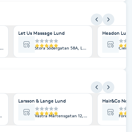
Let Us Massage Lund
Headon Lund
und
Stora Södergatan 58A, Lund
Clemen
Larsson & Lange Lund
Hair&Co Nov
Lund
Västra Mårtensgatan 12, Lund
Företa