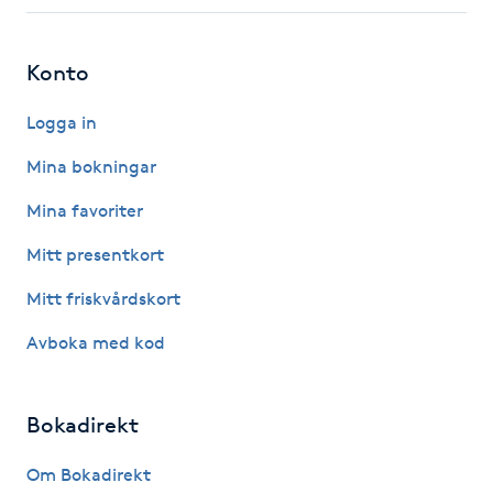
Fotsvamp
Konto
Fotvård
Logga in
Fransar
Mina bokningar
Fransborttagning
Mina favoriter
Mitt presentkort
Fransfärgning
Mitt friskvårdskort
Fransförlängning
Avboka med kod
Fransförlängning Megavolym
Bokadirekt
Fransförlängning Volym
Om Bokadirekt