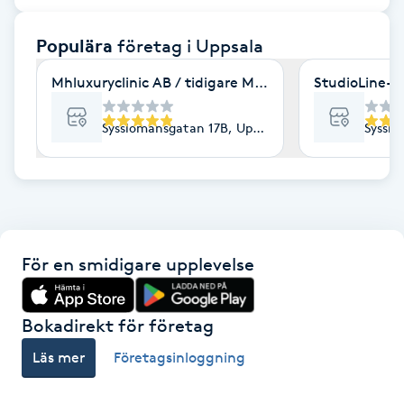
F
Populära
företag
i Uppsala
Face framing
Mhluxuryclinic AB / tidigare Mhluxuryspa
StudioLine- 
Faceliftmassage
Sysslomansgatan 17B, Uppsala
Sysslo
Fet hårbotten
Fettreducering
För en smidigare upplevelse
Fibromassage
Fillers
Bokadirekt för företag
Läs mer
Företagsinloggning
Fotmassage