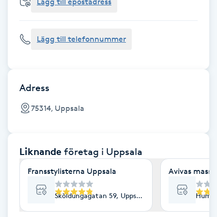
Cryoterapi
Lägg till epostadress
D
Lägg till telefonnummer
Damklippning
Dermapen
Adress
Diamantslipning
75314, Uppsala
E
Enzympeeling
Liknande
företag
i Uppsala
Extensions
Fransstylisterna Uppsala
Avivas massa
Extensions borttagning
Sköldungagatan 59, Uppsala
Humle
Eyeliner-tatuering