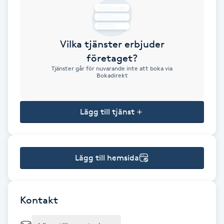
Brynformning
Vilka tjänster erbjuder
Brynfärgning
företaget?
Tjänster går för nuvarande inte att boka via
Brynplockning
Bokadirekt
Bröllopsuppsättning
Lägg till tjänst
C
Celluliter
Lägg till hemsida
Coachning
Color correction
Kontakt