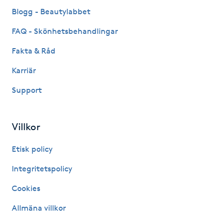
Fransk manikyr
Blogg - Beautylabbet
FAQ - Skönhetsbehandlingar
Fransrengöring
Fakta & Råd
Frekvensterapi
Karriär
Support
Friskvård
Friskvårdsmassage
Villkor
Frisör
Etisk policy
Integritetspolicy
Funktionsanalys
Cookies
Färgning
Allmäna villkor