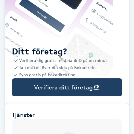
Babylights
Balayage
Bambumassage
Ditt företag?
Verifiera dig gratis med BankID på en minut
Barber
Ta kontroll över din sida på Bokadirekt
Syns gratis på bokadirekt.se
Barnklippning
Verifiera ditt företag
BIAB
Blowout
Tjänster
Bottenfärg