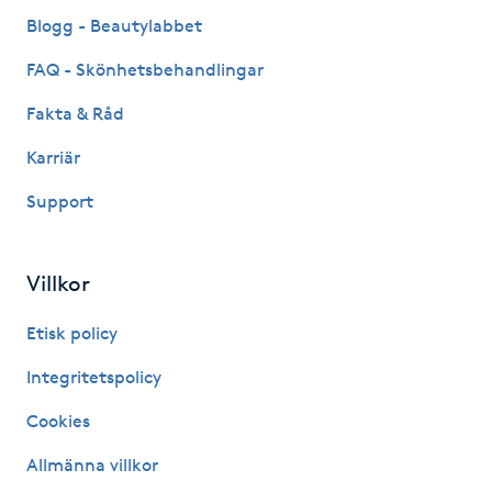
Fransk manikyr
Blogg - Beautylabbet
FAQ - Skönhetsbehandlingar
Fransrengöring
Fakta & Råd
Frekvensterapi
Karriär
Support
Friskvård
Friskvårdsmassage
Villkor
Frisör
Etisk policy
Integritetspolicy
Funktionsanalys
Cookies
Färgning
Allmänna villkor