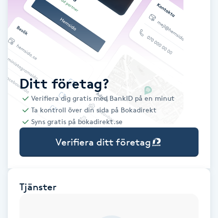
Babylights
Balayage
Bambumassage
Ditt företag?
Verifiera dig gratis med BankID på en minut
Barber
Ta kontroll över din sida på Bokadirekt
Syns gratis på bokadirekt.se
Barnklippning
Verifiera ditt företag
BIAB
Blowout
Tjänster
Bottenfärg