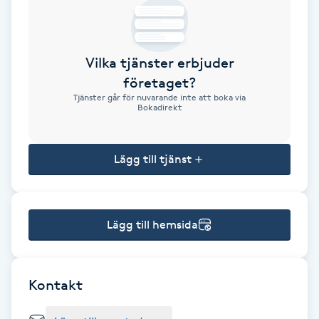
Brynformning
Vilka tjänster erbjuder
Brynfärgning
företaget?
Tjänster går för nuvarande inte att boka via
Brynplockning
Bokadirekt
Bröllopsuppsättning
Lägg till tjänst
C
Celluliter
Lägg till hemsida
Coachning
Color correction
Kontakt