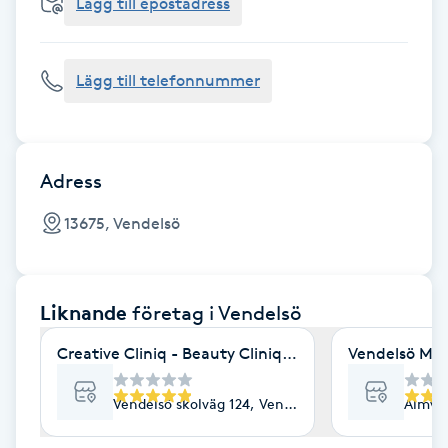
Cryoterapi
Lägg till epostadress
D
Lägg till telefonnummer
Damklippning
Dermapen
Adress
Diamantslipning
13675, Vendelsö
E
Enzympeeling
Liknande
företag
i Vendelsö
Extensions
Creative Cliniq - Beauty Cliniq & Academy
Vendelsö Mas
Extensions borttagning
Vendelsö skolväg 124, Vendelsö
Almväg
Eyeliner-tatuering