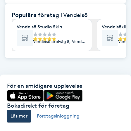
F
Populära
företag
i Vendelsö
Face framing
Vendelsö Studio Skin
Vendelsöklin
Faceliftmassage
Vendelsö skolväg 8, Vendelsö
Vendel
Fet hårbotten
Fettreducering
För en smidigare upplevelse
Fibromassage
Fillers
Bokadirekt för företag
Läs mer
Företagsinloggning
Fotmassage