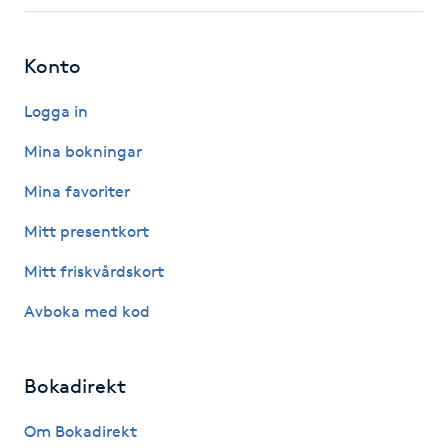
Fotsvamp
Konto
Fotvård
Logga in
Fransar
Mina bokningar
Fransborttagning
Mina favoriter
Mitt presentkort
Fransfärgning
Mitt friskvårdskort
Fransförlängning
Avboka med kod
Fransförlängning Megavolym
Bokadirekt
Fransförlängning Volym
Om Bokadirekt