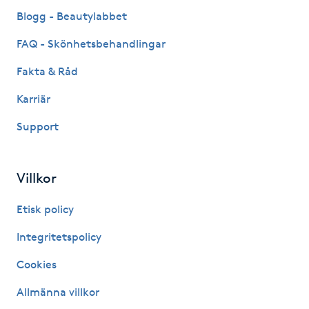
Fransk manikyr
Blogg - Beautylabbet
FAQ - Skönhetsbehandlingar
Fransrengöring
Fakta & Råd
Frekvensterapi
Karriär
Support
Friskvård
Friskvårdsmassage
Villkor
Frisör
Etisk policy
Integritetspolicy
Funktionsanalys
Cookies
Färgning
Allmänna villkor