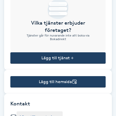
Brynformning
Vilka tjänster erbjuder
Brynfärgning
företaget?
Tjänster går för nuvarande inte att boka via
Brynplockning
Bokadirekt
Bröllopsuppsättning
Lägg till tjänst
C
Celluliter
Lägg till hemsida
Coachning
Color correction
Kontakt