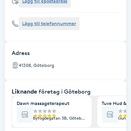
Cryoterapi
Lägg till epostadress
D
Lägg till telefonnummer
Damklippning
Dermapen
Adress
Diamantslipning
41308, Göteborg
E
Enzympeeling
Liknande
företag
i Göteborg
Extensions
Dawn massageterapeut
Tuve Hud & H
Extensions borttagning
Byfogdegatan 3B, Göteborg
Gunne
Eyeliner-tatuering