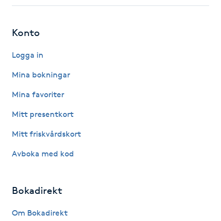
Fotsvamp
Konto
Fotvård
Logga in
Fransar
Mina bokningar
Fransborttagning
Mina favoriter
Mitt presentkort
Fransfärgning
Mitt friskvårdskort
Fransförlängning
Avboka med kod
Fransförlängning Megavolym
Bokadirekt
Fransförlängning Volym
Om Bokadirekt