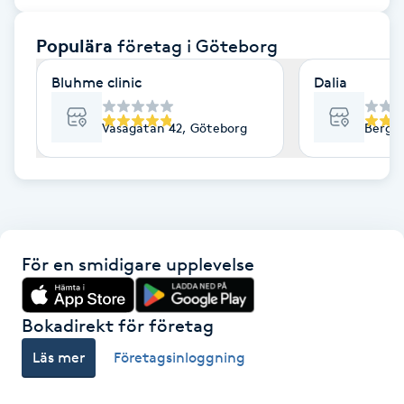
F
Populära
företag
i Göteborg
Face framing
Bluhme clinic
Dalia
Faceliftmassage
Vasagatan 42, Göteborg
Bergs
Fet hårbotten
Fettreducering
För en smidigare upplevelse
Fibromassage
Fillers
Bokadirekt för företag
Läs mer
Företagsinloggning
Fotmassage