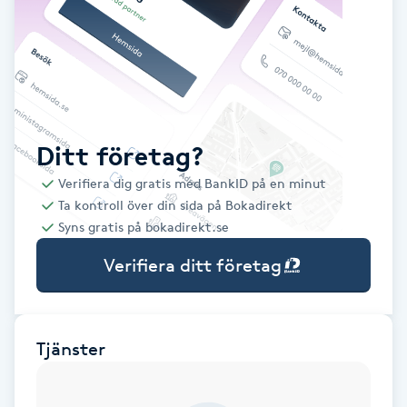
Babylights
Balayage
Bambumassage
Ditt företag?
Verifiera dig gratis med BankID på en minut
Barber
Ta kontroll över din sida på Bokadirekt
Syns gratis på bokadirekt.se
Barnklippning
Verifiera ditt företag
BIAB
Blowout
Tjänster
Bottenfärg