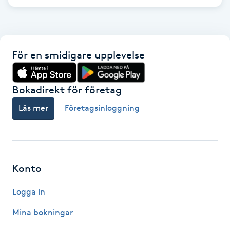
F
Face framing
För en smidigare upplevelse
Faceliftmassage
Bokadirekt för företag
Fet hårbotten
Läs mer
Företagsinloggning
Fettreducering
Fibromassage
Konto
Fillers
Logga in
Fotmassage
Mina bokningar