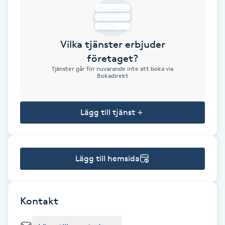
Brynformning
Vilka tjänster erbjuder
Brynfärgning
företaget?
Tjänster går för nuvarande inte att boka via
Brynplockning
Bokadirekt
Bröllopsuppsättning
Lägg till tjänst
C
Celluliter
Lägg till hemsida
Coachning
Color correction
Kontakt