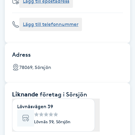
Cryoterapi
Lägg till epostadress
D
Lägg till telefonnummer
Damklippning
Dermapen
Adress
Diamantslipning
78069, Sörsjön
E
Enzympeeling
Liknande
företag
i Sörsjön
Extensions
Lövnäsvägen 39
Extensions borttagning
Lövnäs 39, Sörsjön
Eyeliner-tatuering