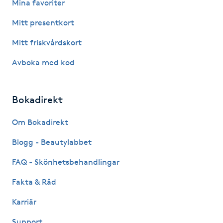
Mina favoriter
Fotsvamp
Mitt presentkort
Fotvård
Mitt friskvårdskort
Avboka med kod
Fransar
Fransborttagning
Bokadirekt
Fransfärgning
Om Bokadirekt
Blogg - Beautylabbet
Fransförlängning
FAQ - Skönhetsbehandlingar
Fransförlängning Megavolym
Fakta & Råd
Karriär
Fransförlängning Volym
Support