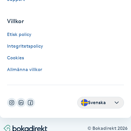
Fransk manikyr
Villkor
Fransrengöring
Etisk policy
Frekvensterapi
Integritetspolicy
Friskvård
Cookies
Allmänna villkor
Friskvårdsmassage
Frisör
Svenska
Funktionsanalys
Färgning
© Bokadirekt
2026