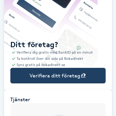
Babylights
Balayage
Bambumassage
Ditt företag?
Verifiera dig gratis med BankID på en minut
Barber
Ta kontroll över din sida på Bokadirekt
Syns gratis på bokadirekt.se
Barnklippning
Verifiera ditt företag
BIAB
Blowout
Tjänster
Bottenfärg