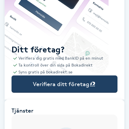
Babylights
Balayage
Bambumassage
Ditt företag?
Verifiera dig gratis med BankID på en minut
Barber
Ta kontroll över din sida på Bokadirekt
Syns gratis på bokadirekt.se
Barnklippning
Verifiera ditt företag
BIAB
Blowout
Tjänster
Bottenfärg