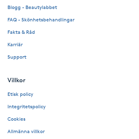
Fransk manikyr
Blogg - Beautylabbet
FAQ - Skönhetsbehandlingar
Fransrengöring
Fakta & Råd
Frekvensterapi
Karriär
Support
Friskvård
Friskvårdsmassage
Villkor
Frisör
Etisk policy
Integritetspolicy
Funktionsanalys
Cookies
Färgning
Allmänna villkor