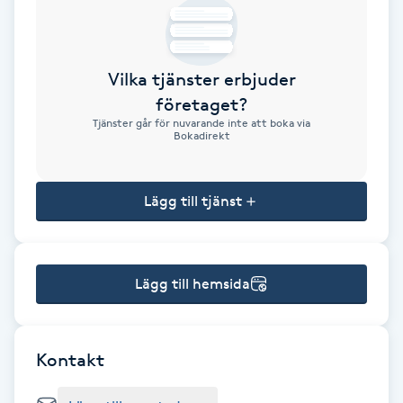
Brynformning
Vilka tjänster erbjuder
Brynfärgning
företaget?
Tjänster går för nuvarande inte att boka via
Brynplockning
Bokadirekt
Bröllopsuppsättning
Lägg till tjänst
C
Celluliter
Lägg till hemsida
Coachning
Color correction
Kontakt