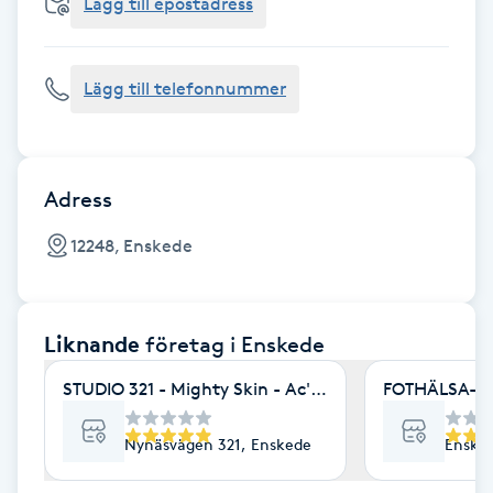
Cryoterapi
Lägg till epostadress
D
Lägg till telefonnummer
Damklippning
Dermapen
Adress
Diamantslipning
12248, Enskede
E
Enzympeeling
Liknande
företag
i Enskede
Extensions
STUDIO 321 - Mighty Skin - Ac's - Minabehandlingar
FOTHÄLSA- Be
Extensions borttagning
Nynäsvägen 321, Enskede
Enske
Eyeliner-tatuering