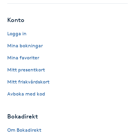
Fotsvamp
Konto
Fotvård
Logga in
Fransar
Mina bokningar
Fransborttagning
Mina favoriter
Mitt presentkort
Fransfärgning
Mitt friskvårdskort
Fransförlängning
Avboka med kod
Fransförlängning Megavolym
Bokadirekt
Fransförlängning Volym
Om Bokadirekt