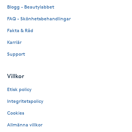
Fransk manikyr
Blogg - Beautylabbet
FAQ - Skönhetsbehandlingar
Fransrengöring
Fakta & Råd
Frekvensterapi
Karriär
Support
Friskvård
Friskvårdsmassage
Villkor
Frisör
Etisk policy
Integritetspolicy
Funktionsanalys
Cookies
Färgning
Allmänna villkor