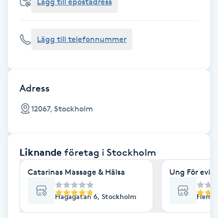
Cryoterapi
Lägg till epostadress
D
Lägg till telefonnummer
Damklippning
Dermapen
Adress
Diamantslipning
12067, Stockholm
E
Enzympeeling
Liknande
företag
i Stockholm
Extensions
Catarinas Massage & Hälsa
Ung För evig
Extensions borttagning
Hagagatan 6, Stockholm
Flemi
Eyeliner-tatuering