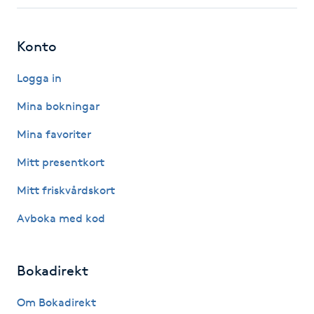
Fotsvamp
Konto
Fotvård
Logga in
Fransar
Mina bokningar
Fransborttagning
Mina favoriter
Mitt presentkort
Fransfärgning
Mitt friskvårdskort
Fransförlängning
Avboka med kod
Fransförlängning Megavolym
Bokadirekt
Fransförlängning Volym
Om Bokadirekt