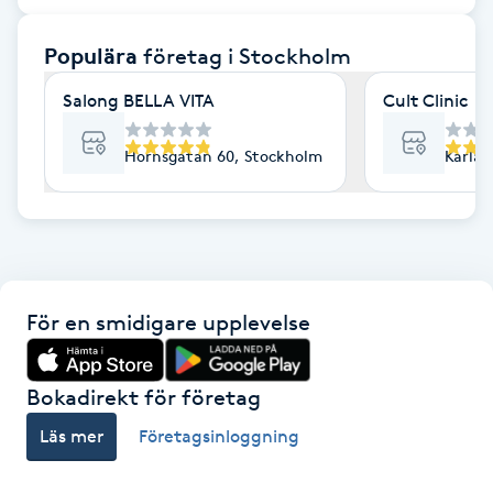
F
Populära
företag
i Stockholm
Face framing
Salong BELLA VITA
Cult Clinic
Faceliftmassage
Hornsgatan 60, Stockholm
Karlav
Fet hårbotten
Fettreducering
För en smidigare upplevelse
Fibromassage
Fillers
Bokadirekt för företag
Läs mer
Företagsinloggning
Fotmassage