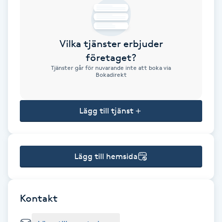
Brynformning
Vilka tjänster erbjuder
Brynfärgning
företaget?
Tjänster går för nuvarande inte att boka via
Brynplockning
Bokadirekt
Bröllopsuppsättning
Lägg till tjänst
C
Celluliter
Lägg till hemsida
Coachning
Color correction
Kontakt