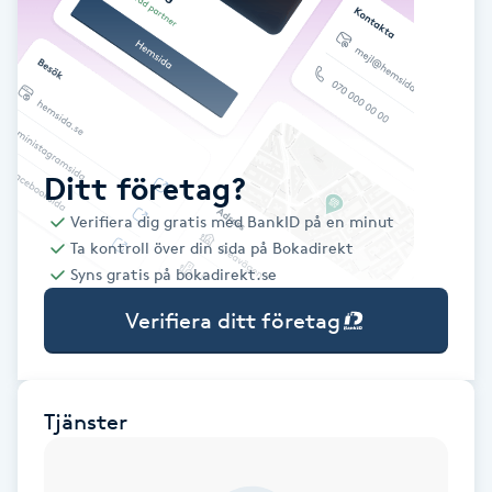
Babylights
Balayage
Bambumassage
Ditt företag?
Verifiera dig gratis med BankID på en minut
Barber
Ta kontroll över din sida på Bokadirekt
Syns gratis på bokadirekt.se
Barnklippning
Verifiera ditt företag
BIAB
Blowout
Tjänster
Bottenfärg