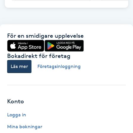
F
Face framing
För en smidigare upplevelse
Faceliftmassage
Bokadirekt för företag
Fet hårbotten
Läs mer
Företagsinloggning
Fettreducering
Fibromassage
Konto
Fillers
Logga in
Fotmassage
Mina bokningar