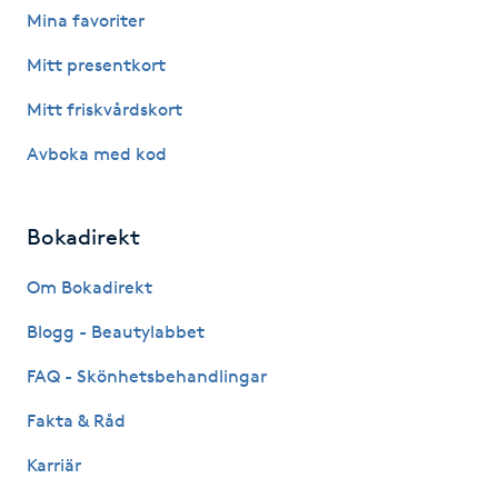
Mina favoriter
Fotsvamp
Mitt presentkort
Fotvård
Mitt friskvårdskort
Fransar
Avboka med kod
Fransborttagning
Bokadirekt
Fransfärgning
Om Bokadirekt
Blogg - Beautylabbet
Fransförlängning
FAQ - Skönhetsbehandlingar
Fransförlängning Megavolym
Fakta & Råd
Fransförlängning Volym
Karriär