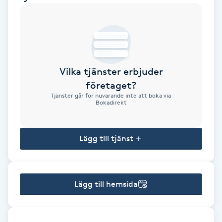
Brynformning
Brynfärgning
Vilka tjänster erbjuder
Brynplockning
företaget?
Tjänster går för nuvarande inte att boka via
Bröllopsuppsättning
Bokadirekt
C
Lägg till tjänst
Celluliter
Coachning
Lägg till hemsida
Color correction