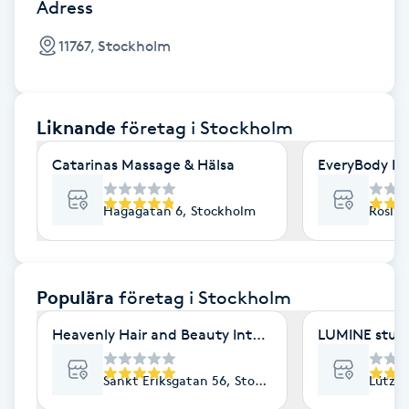
Cryoterapi
Adress
D
11767, Stockholm
Damklippning
Liknande
företag
i Stockholm
Dermapen
Catarinas Massage & Hälsa
EveryBody La
Diamantslipning
E
Hagagatan 6, Stockholm
Roslag
Enzympeeling
Populära
företag
i Stockholm
Extensions
Heavenly Hair and Beauty International- Ekologisk 
LUMINE stud
Extensions borttagning
Sankt Eriksgatan 56, Stockholm
Lützen
Eyeliner-tatuering