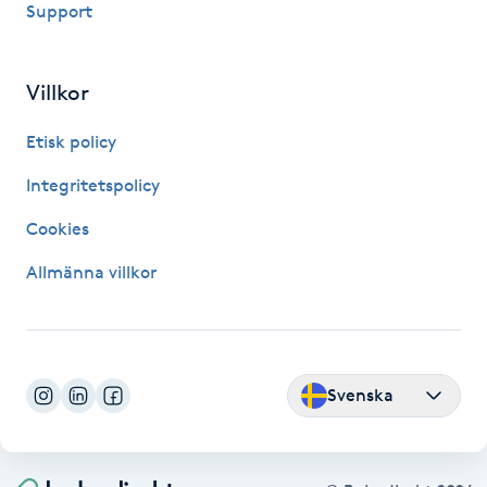
Support
Fransk manikyr
Fransrengöring
Villkor
Etisk policy
Frekvensterapi
Integritetspolicy
Friskvård
Cookies
Friskvårdsmassage
Allmänna villkor
Frisör
Funktionsanalys
Svenska
Färgning