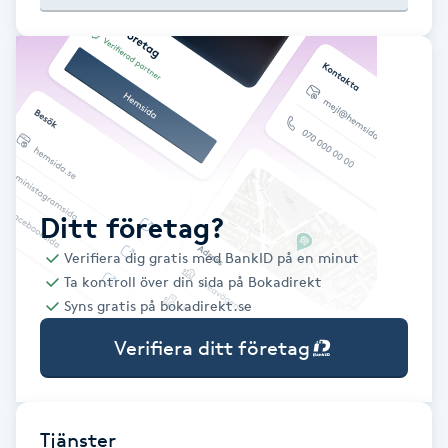
Babylights
Balayage
Bambumassage
Barber
Ditt företag?
Verifiera dig gratis med BankID på en minut
Barnklippning
Ta kontroll över din sida på Bokadirekt
Syns gratis på bokadirekt.se
BIAB
Verifiera ditt företag
Blowout
Bottenfärg
Tjänster