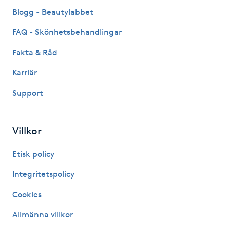
Fransk manikyr
Blogg - Beautylabbet
FAQ - Skönhetsbehandlingar
Fransrengöring
Fakta & Råd
Frekvensterapi
Karriär
Support
Friskvård
Friskvårdsmassage
Villkor
Frisör
Etisk policy
Integritetspolicy
Funktionsanalys
Cookies
Färgning
Allmänna villkor