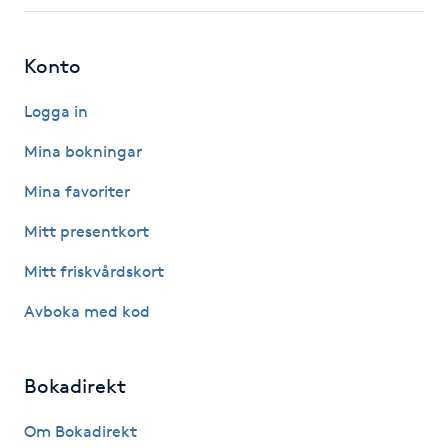
Fotsvamp
Konto
Fotvård
Logga in
Fransar
Mina bokningar
Fransborttagning
Mina favoriter
Mitt presentkort
Fransfärgning
Mitt friskvårdskort
Fransförlängning
Avboka med kod
Fransförlängning Megavolym
Bokadirekt
Fransförlängning Volym
Om Bokadirekt