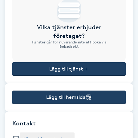
Brynformning
Vilka tjänster erbjuder
Brynfärgning
företaget?
Tjänster går för nuvarande inte att boka via
Brynplockning
Bokadirekt
Bröllopsuppsättning
Lägg till tjänst
C
Celluliter
Lägg till hemsida
Coachning
Color correction
Kontakt