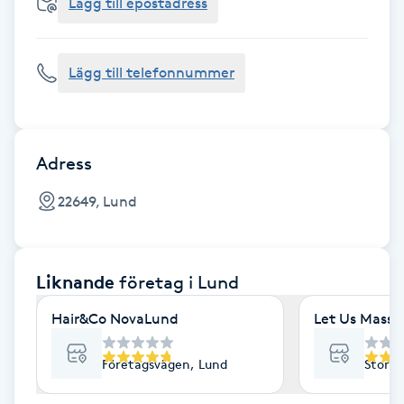
Cryoterapi
Lägg till epostadress
D
Lägg till telefonnummer
Damklippning
Dermapen
Adress
Diamantslipning
22649, Lund
E
Enzympeeling
Liknande
företag
i Lund
Extensions
Hair&Co NovaLund
Let Us Massa
Extensions borttagning
Företagsvägen, Lund
Stora 
Eyeliner-tatuering