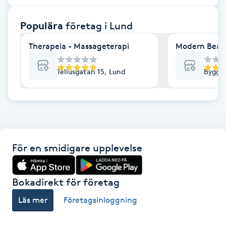
F
Populära
företag
i Lund
Face framing
Therapeia - Massageterapi
Modern Beaut
Faceliftmassage
Tellusgatan 15, Lund
Byggm
Fet hårbotten
Fettreducering
För en smidigare upplevelse
Fibromassage
Fillers
Bokadirekt för företag
Läs mer
Företagsinloggning
Fotmassage