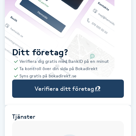
Babylights
Balayage
Bambumassage
Ditt företag?
Verifiera dig gratis med BankID på en minut
Barber
Ta kontroll över din sida på Bokadirekt
Syns gratis på bokadirekt.se
Barnklippning
Verifiera ditt företag
BIAB
Blowout
Tjänster
Bottenfärg