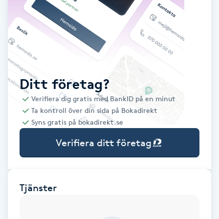
Babylights
Balayage
Bambumassage
Ditt företag?
Verifiera dig gratis med BankID på en minut
Barber
Ta kontroll över din sida på Bokadirekt
Syns gratis på bokadirekt.se
Barnklippning
Verifiera ditt företag
BIAB
Blowout
Tjänster
Bottenfärg