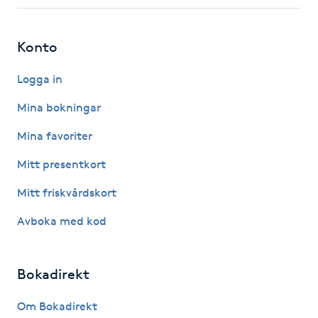
Fotsvamp
Konto
Fotvård
Logga in
Fransar
Mina bokningar
Fransborttagning
Mina favoriter
Mitt presentkort
Fransfärgning
Mitt friskvårdskort
Fransförlängning
Avboka med kod
Fransförlängning Megavolym
Bokadirekt
Fransförlängning Volym
Om Bokadirekt