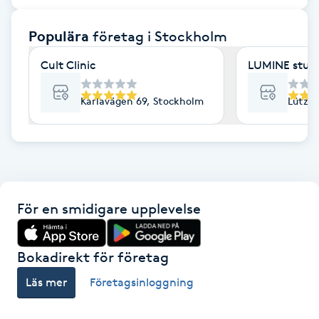
F
Populära
företag
i Stockholm
Face framing
Cult Clinic
LUMINE stud
Faceliftmassage
Karlavägen 69, Stockholm
Lützen
Fet hårbotten
Fettreducering
För en smidigare upplevelse
Fibromassage
Fillers
Bokadirekt för företag
Läs mer
Företagsinloggning
Fotmassage