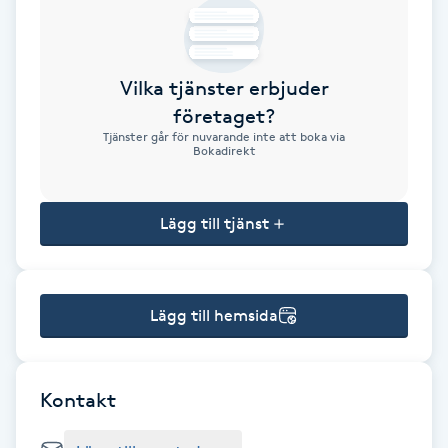
Brynformning
Vilka tjänster erbjuder
Brynfärgning
företaget?
Tjänster går för nuvarande inte att boka via
Brynplockning
Bokadirekt
Bröllopsuppsättning
Lägg till tjänst
C
Celluliter
Lägg till hemsida
Coachning
Color correction
Kontakt