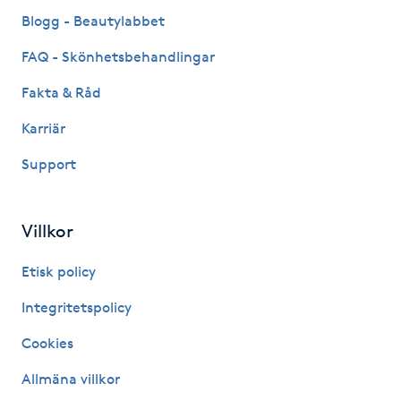
Fransk manikyr
Blogg - Beautylabbet
FAQ - Skönhetsbehandlingar
Fransrengöring
Fakta & Råd
Frekvensterapi
Karriär
Support
Friskvård
Friskvårdsmassage
Villkor
Frisör
Etisk policy
Integritetspolicy
Funktionsanalys
Cookies
Färgning
Allmäna villkor