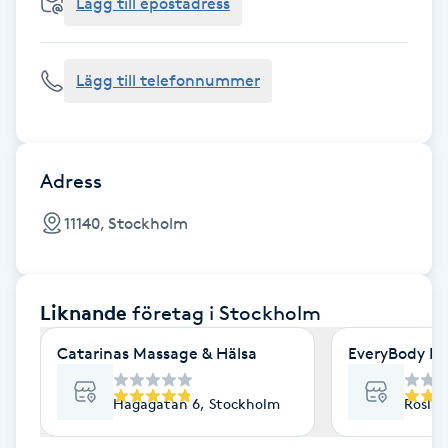
Cryoterapi
Lägg till epostadress
D
Lägg till telefonnummer
Damklippning
Dermapen
Adress
Diamantslipning
11140, Stockholm
E
Enzympeeling
Liknande
företag
i Stockholm
Extensions
Catarinas Massage & Hälsa
EveryBody La
Extensions borttagning
Hagagatan 6, Stockholm
Roslag
Eyeliner-tatuering