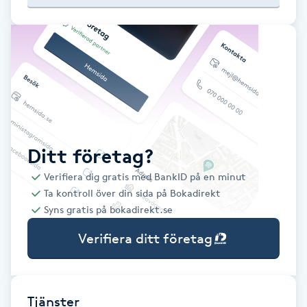
Babylights
Balayage
Bambumassage
Barber
Ditt företag?
Verifiera dig gratis med BankID på en minut
Barnklippning
Ta kontroll över din sida på Bokadirekt
Syns gratis på bokadirekt.se
BIAB
Verifiera ditt företag
Blowout
Bottenfärg
Tjänster