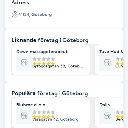
Cryoterapi
Adress
D
41124, Göteborg
Damklippning
Liknande
företag
i Göteborg
Dermapen
Dawn massageterapeut
Tuve Hud & H
Diamantslipning
E
Byfogdegatan 3B, Göteborg
Gunne
Enzympeeling
Populära
företag
i Göteborg
Extensions
Bluhme clinic
Dalia
Extensions borttagning
Vasagatan 42, Göteborg
Bergs
Eyeliner-tatuering