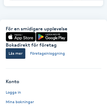
F
Face framing
För en smidigare upplevelse
Faceliftmassage
Bokadirekt för företag
Fet hårbotten
Läs mer
Företagsinloggning
Fettreducering
Fibromassage
Konto
Fillers
Logga in
Fotmassage
Mina bokningar