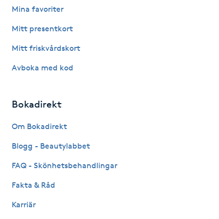
Mina favoriter
Fotsvamp
Mitt presentkort
Fotvård
Mitt friskvårdskort
Fransar
Avboka med kod
Fransborttagning
Bokadirekt
Fransfärgning
Om Bokadirekt
Blogg - Beautylabbet
Fransförlängning
FAQ - Skönhetsbehandlingar
Fransförlängning Megavolym
Fakta & Råd
Fransförlängning Volym
Karriär