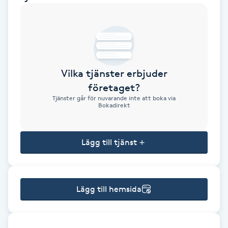
Brynformning
Brynfärgning
Vilka tjänster erbjuder
Brynplockning
företaget?
Tjänster går för nuvarande inte att boka via
Bröllopsuppsättning
Bokadirekt
C
Lägg till tjänst
Celluliter
Coachning
Lägg till hemsida
Color correction