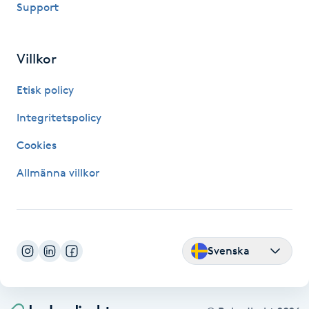
Support
Fransk manikyr
Fransrengöring
Villkor
Etisk policy
Frekvensterapi
Integritetspolicy
Friskvård
Cookies
Friskvårdsmassage
Allmänna villkor
Frisör
Funktionsanalys
Svenska
Färgning