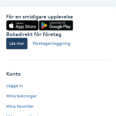
F
För en smidigare upplevelse
Face framing
Bokadirekt för företag
Faceliftmassage
Läs mer
Företagsinloggning
Fet hårbotten
Fettreducering
Konto
Fibromassage
Logga in
Fillers
Mina bokningar
Mina favoriter
Fotmassage