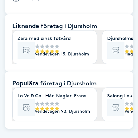
Cryoterapi
D
Liknande
företag
i Djursholm
Damklippning
Zara medicinsk fotvård
Djursholms G
Dermapen
Vendevägen 15, Djursholm
Hagbar
Diamantslipning
E
Populära
företag
i Djursholm
Enzympeeling
Lo.Ve & Co . Hår. Naglar. Fransar. Bryn
Salong Louis
Extensions
Vendevägen 9B, Djursholm
Vendev
Extensions borttagning
Eyeliner-tatuering