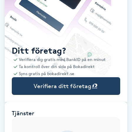
Babylights
Balayage
Bambumassage
Ditt företag?
Verifiera dig gratis med BankID på en minut
Barber
Ta kontroll över din sida på Bokadirekt
Syns gratis på bokadirekt.se
Barnklippning
Verifiera ditt företag
BIAB
Blowout
Tjänster
Bottenfärg