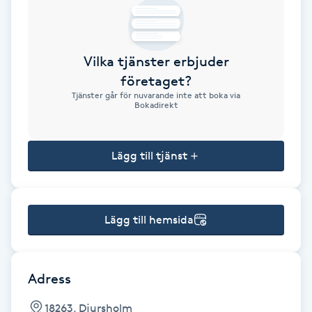
Brynformning
Vilka tjänster erbjuder
Brynfärgning
företaget?
Tjänster går för nuvarande inte att boka via
Brynplockning
Bokadirekt
Bröllopsuppsättning
Lägg till tjänst
C
Celluliter
Lägg till hemsida
Coachning
Color correction
Adress
18263, Djursholm