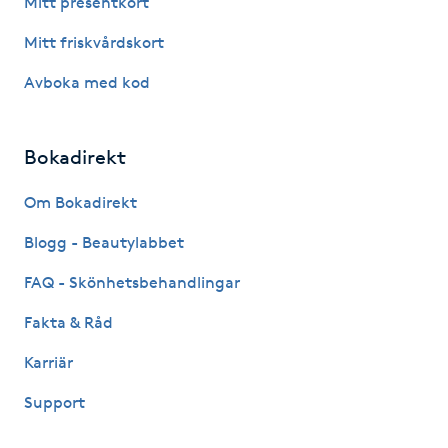
Mitt presentkort
Fotsvamp
Mitt friskvårdskort
Fotvård
Avboka med kod
Fransar
Bokadirekt
Fransborttagning
Om Bokadirekt
Blogg - Beautylabbet
Fransfärgning
FAQ - Skönhetsbehandlingar
Fransförlängning
Fakta & Råd
Fransförlängning Megavolym
Karriär
Support
Fransförlängning Volym