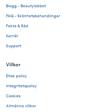
Fransk manikyr
Blogg - Beautylabbet
FAQ - Skönhetsbehandlingar
Fransrengöring
Fakta & Råd
Frekvensterapi
Karriär
Support
Friskvård
Friskvårdsmassage
Villkor
Frisör
Etisk policy
Integritetspolicy
Funktionsanalys
Cookies
Färgning
Allmänna villkor