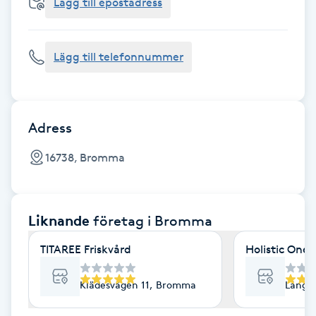
Cryoterapi
Lägg till epostadress
D
Lägg till telefonnummer
Damklippning
Dermapen
Adress
Diamantslipning
16738, Bromma
E
Enzympeeling
Liknande
företag
i Bromma
Extensions
TITAREE Friskvård
Holistic One
Extensions borttagning
Klädesvägen 11, Bromma
Långs
Eyeliner-tatuering