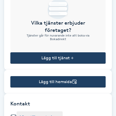
Brynformning
Vilka tjänster erbjuder
Brynfärgning
företaget?
Tjänster går för nuvarande inte att boka via
Brynplockning
Bokadirekt
Bröllopsuppsättning
Lägg till tjänst
C
Celluliter
Lägg till hemsida
Coachning
Color correction
Kontakt