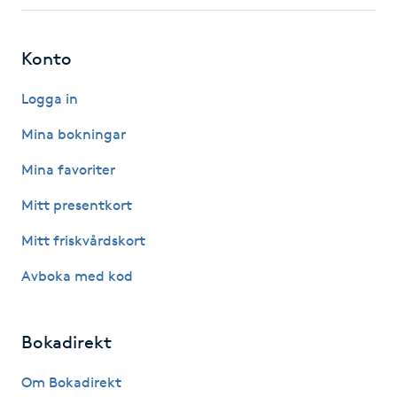
Fotsvamp
Konto
Fotvård
Logga in
Fransar
Mina bokningar
Fransborttagning
Mina favoriter
Mitt presentkort
Fransfärgning
Mitt friskvårdskort
Fransförlängning
Avboka med kod
Fransförlängning Megavolym
Bokadirekt
Fransförlängning Volym
Om Bokadirekt