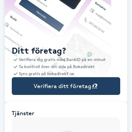
Babylights
Balayage
Bambumassage
Ditt företag?
Verifiera dig gratis med BankID på en minut
Barber
Ta kontroll över din sida på Bokadirekt
Syns gratis på bokadirekt.se
Barnklippning
Verifiera ditt företag
BIAB
Blowout
Tjänster
Bottenfärg