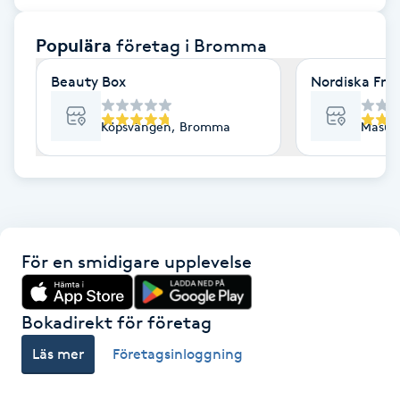
F
Populära
företag
i Bromma
Face framing
Beauty Box
Nordiska Fri
Faceliftmassage
Köpsvängen, Bromma
Masug
Fet hårbotten
Fettreducering
För en smidigare upplevelse
Fibromassage
Fillers
Bokadirekt för företag
Läs mer
Företagsinloggning
Fotmassage