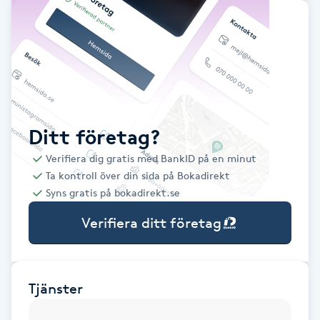
Babylights
Balayage
Bambumassage
Ditt företag?
Barber
Verifiera dig gratis med BankID på en minut
Ta kontroll över din sida på Bokadirekt
Barnklippning
Syns gratis på bokadirekt.se
Verifiera ditt företag
BIAB
Blowout
Tjänster
Bottenfärg