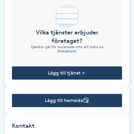
Brynformning
Brynfärgning
Vilka tjänster erbjuder
företaget?
Brynplockning
Tjänster går för nuvarande inte att boka via
Bokadirekt
Bröllopsuppsättning
C
Lägg till tjänst
Celluliter
Lägg till hemsida
Coachning
Color correction
Kontakt