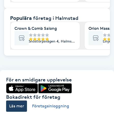
F
Populära
företag
i Halmstad
Face framing
Crown & Comb Salong
Orion Massag
Faceliftmassage
Snöstorpsvägen 4, Halmstad
Linjeg
Fet hårbotten
Fettreducering
Fibromassage
För en smidigare upplevelse
Fillers
Bokadirekt för företag
Fotmassage
Läs mer
Företagsinloggning