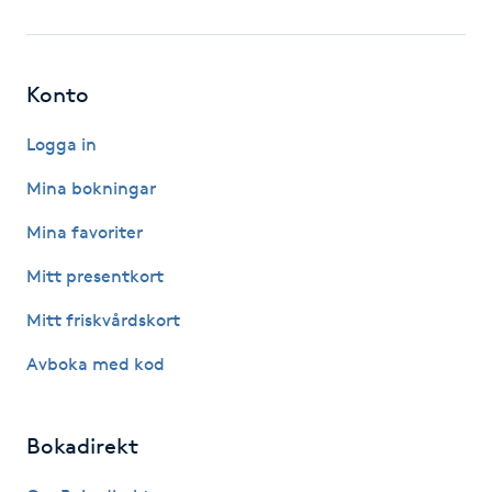
Fotsvamp
Fotvård
Konto
Fransar
Logga in
Mina bokningar
Fransborttagning
Mina favoriter
Fransfärgning
Mitt presentkort
Mitt friskvårdskort
Fransförlängning
Avboka med kod
Fransförlängning Megavolym
Bokadirekt
Fransförlängning Volym