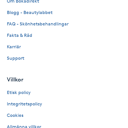
Om Bokadirekt
Fransk manikyr
Blogg - Beautylabbet
Fransrengöring
FAQ - Skönhetsbehandlingar
Fakta & Råd
Frekvensterapi
Karriär
Friskvård
Support
Friskvårdsmassage
Villkor
Frisör
Etisk policy
Funktionsanalys
Integritetspolicy
Cookies
Färgning
Allmänna villkor