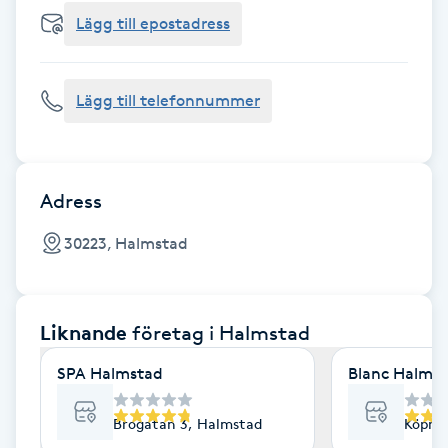
Cryoterapi
Lägg till epostadress
D
Damklippning
Lägg till telefonnummer
Dermapen
Diamantslipning
Adress
E
30223, Halmstad
Enzympeeling
Liknande
företag
i Halmstad
Extensions
SPA Halmstad
Blanc Halms
Extensions borttagning
Brogatan 3, Halmstad
Köpma
Eyeliner-tatuering