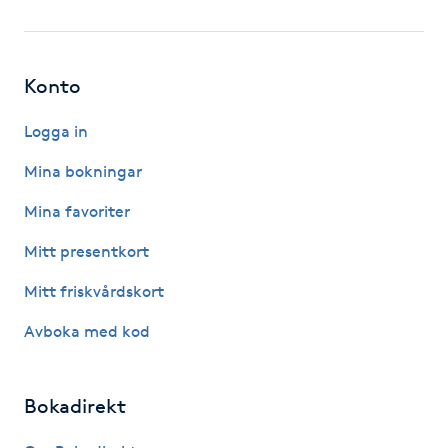
Fotsvamp
Fotvård
Konto
Fransar
Logga in
Mina bokningar
Fransborttagning
Mina favoriter
Fransfärgning
Mitt presentkort
Mitt friskvårdskort
Fransförlängning
Avboka med kod
Fransförlängning Megavolym
Bokadirekt
Fransförlängning Volym