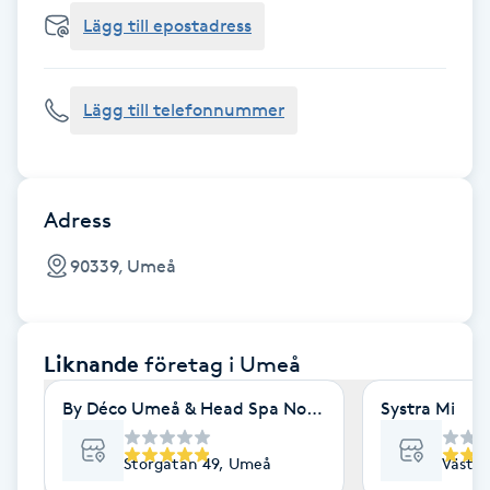
Cryoterapi
Lägg till epostadress
D
Damklippning
Lägg till telefonnummer
Dermapen
Diamantslipning
Adress
E
90339, Umeå
Enzympeeling
Liknande
företag
i Umeå
Extensions
By Déco Umeå & Head Spa Nordic
Systra Mi
Extensions borttagning
Storgatan 49, Umeå
Västra
Eyeliner-tatuering