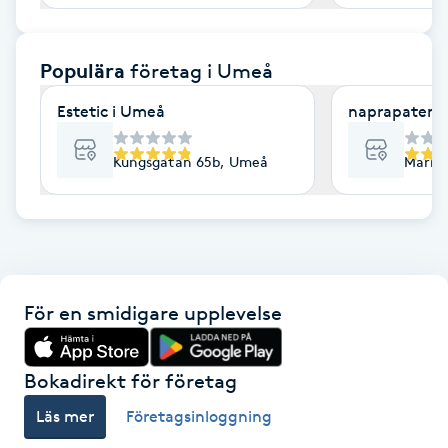
F
Populära
företag
i Umeå
Face framing
Estetic i Umeå
naprapaten.
Faceliftmassage
Kungsgatan 65b, Umeå
Marie
Fet hårbotten
Fettreducering
Fibromassage
För en smidigare upplevelse
Fillers
Bokadirekt för företag
Fotmassage
Läs mer
Företagsinloggning