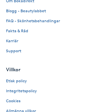
Om Bokadirekt
Fransk manikyr
Blogg - Beautylabbet
Fransrengöring
FAQ - Skönhetsbehandlingar
Fakta & Råd
Frekvensterapi
Karriär
Friskvård
Support
Friskvårdsmassage
Villkor
Frisör
Etisk policy
Funktionsanalys
Integritetspolicy
Cookies
Färgning
Allmänna villkor