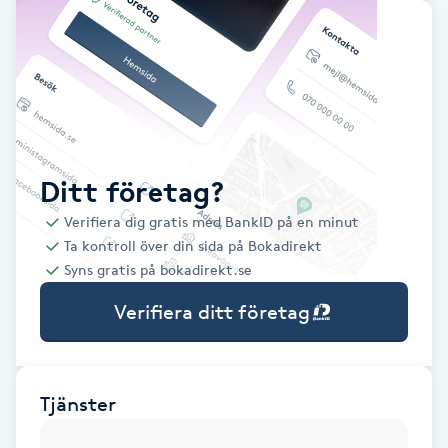
Babylights
Balayage
Bambumassage
Ditt företag?
Barber
Verifiera dig gratis med BankID på en minut
Ta kontroll över din sida på Bokadirekt
Barnklippning
Syns gratis på bokadirekt.se
Verifiera ditt företag
BIAB
Blowout
Tjänster
Bottenfärg