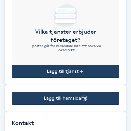
Brynformning
Brynfärgning
Vilka tjänster erbjuder
företaget?
Brynplockning
Tjänster går för nuvarande inte att boka via
Bokadirekt
Bröllopsuppsättning
C
Lägg till tjänst
Celluliter
Lägg till hemsida
Coachning
Color correction
Kontakt