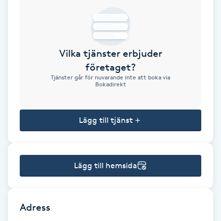
Brynformning
Brynfärgning
Vilka tjänster erbjuder
företaget?
Brynplockning
Tjänster går för nuvarande inte att boka via
Bokadirekt
Bröllopsuppsättning
C
Lägg till tjänst
Celluliter
Lägg till hemsida
Coachning
Color correction
Adress