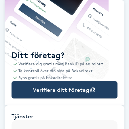
Babylights
Balayage
Bambumassage
Ditt företag?
Barber
Verifiera dig gratis med BankID på en minut
Ta kontroll över din sida på Bokadirekt
Barnklippning
Syns gratis på bokadirekt.se
Verifiera ditt företag
BIAB
Blowout
Tjänster
Bottenfärg