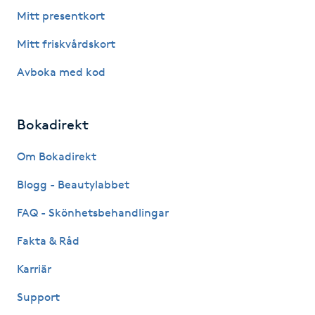
Fotsvamp
Mitt presentkort
Mitt friskvårdskort
Fotvård
Avboka med kod
Fransar
Bokadirekt
Fransborttagning
Om Bokadirekt
Fransfärgning
Blogg - Beautylabbet
Fransförlängning
FAQ - Skönhetsbehandlingar
Fakta & Råd
Fransförlängning Megavolym
Karriär
Fransförlängning Volym
Support