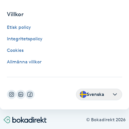
Fransk manikyr
Villkor
Fransrengöring
Etisk policy
Frekvensterapi
Integritetspolicy
Cookies
Friskvård
Allmänna villkor
Friskvårdsmassage
Frisör
Svenska
Funktionsanalys
Färgning
© Bokadirekt
2026