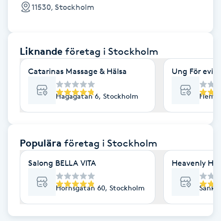
Cryoterapi
11530, Stockholm
D
Damklippning
Liknande
företag
i Stockholm
Dermapen
Catarinas Massage & Hälsa
Ung För evig
Diamantslipning
Hagagatan 6, Stockholm
Flemi
E
Enzympeeling
Populära
företag
i Stockholm
Salong BELLA VITA
Heavenly Hai
Extensions
Hornsgatan 60, Stockholm
Sankt 
Extensions borttagning
Eyeliner-tatuering