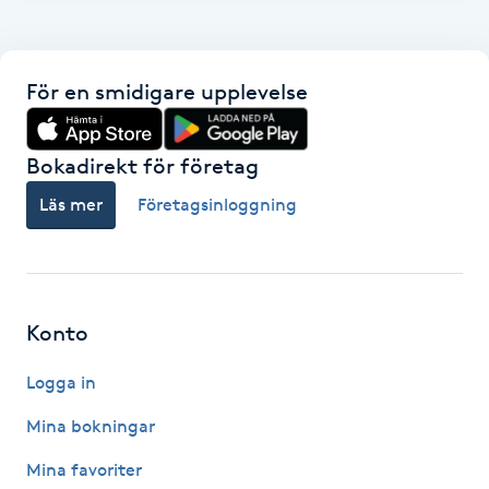
F
Face framing
För en smidigare upplevelse
Faceliftmassage
Bokadirekt för företag
Fet hårbotten
Läs mer
Företagsinloggning
Fettreducering
Fibromassage
Konto
Logga in
Fillers
Mina bokningar
Fotmassage
Mina favoriter