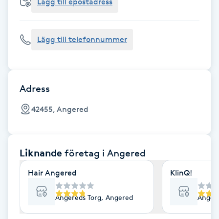
Cryoterapi
Lägg till epostadress
D
Lägg till telefonnummer
Damklippning
Dermapen
Adress
Diamantslipning
42455, Angered
E
Enzympeeling
Liknande
företag
i Angered
Extensions
Hair Angered
KlinQ!
Extensions borttagning
Angereds Torg, Angered
Angere
Eyeliner-tatuering