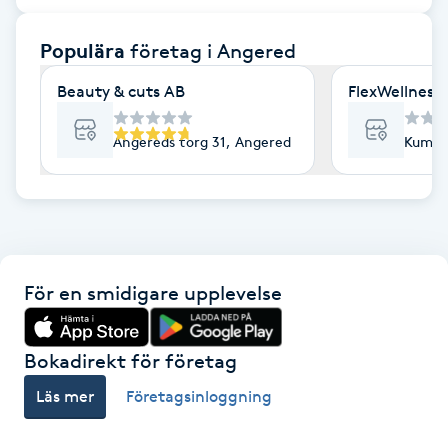
F
Populära
företag
i Angered
Face framing
Beauty & cuts AB
FlexWellnes 
Faceliftmassage
Angereds torg 31, Angered
Kummi
Fet hårbotten
Fettreducering
För en smidigare upplevelse
Fibromassage
Fillers
Bokadirekt för företag
Läs mer
Företagsinloggning
Fotmassage