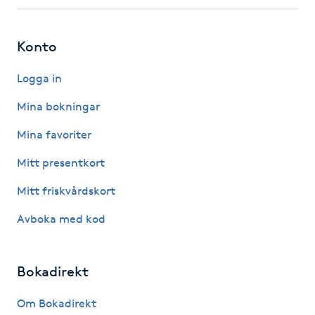
Fotsvamp
Konto
Fotvård
Logga in
Fransar
Mina bokningar
Fransborttagning
Mina favoriter
Mitt presentkort
Fransfärgning
Mitt friskvårdskort
Fransförlängning
Avboka med kod
Fransförlängning Megavolym
Bokadirekt
Fransförlängning Volym
Om Bokadirekt