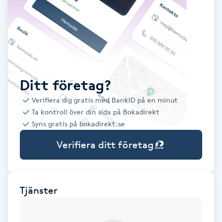
Babylights
Balayage
Bambumassage
Ditt företag?
Verifiera dig gratis med BankID på en minut
Barber
Ta kontroll över din sida på Bokadirekt
Syns gratis på bokadirekt.se
Barnklippning
Verifiera ditt företag
BIAB
Blowout
Tjänster
Bottenfärg