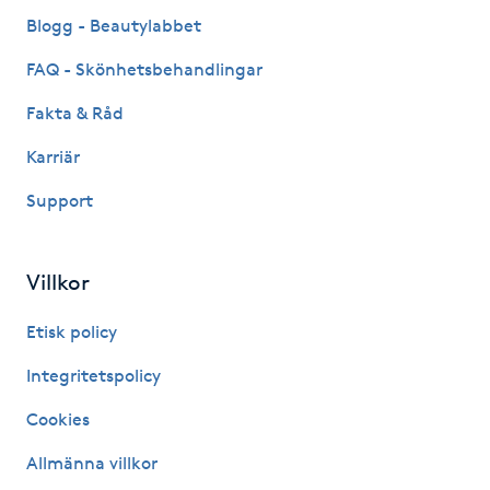
Fransk manikyr
Blogg - Beautylabbet
FAQ - Skönhetsbehandlingar
Fransrengöring
Fakta & Råd
Frekvensterapi
Karriär
Support
Friskvård
Friskvårdsmassage
Villkor
Frisör
Etisk policy
Integritetspolicy
Funktionsanalys
Cookies
Färgning
Allmänna villkor