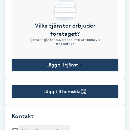
Brynformning
Vilka tjänster erbjuder
Brynfärgning
företaget?
Tjänster går för nuvarande inte att boka via
Brynplockning
Bokadirekt
Bröllopsuppsättning
Lägg till tjänst
C
Celluliter
Lägg till hemsida
Coachning
Color correction
Kontakt