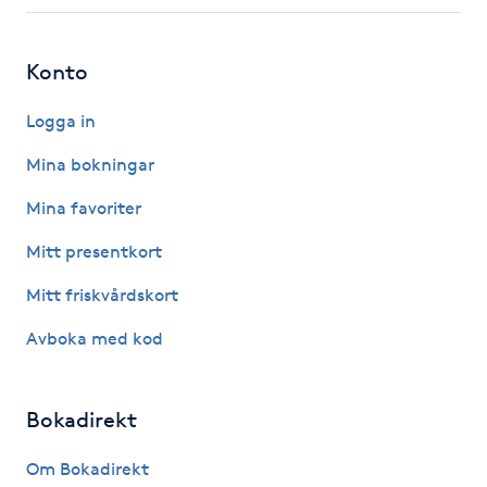
Fotsvamp
Konto
Fotvård
Logga in
Fransar
Mina bokningar
Fransborttagning
Mina favoriter
Mitt presentkort
Fransfärgning
Mitt friskvårdskort
Fransförlängning
Avboka med kod
Fransförlängning Megavolym
Bokadirekt
Fransförlängning Volym
Om Bokadirekt