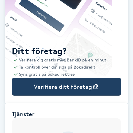
Babylights
Balayage
Bambumassage
Ditt företag?
Verifiera dig gratis med BankID på en minut
Barber
Ta kontroll över din sida på Bokadirekt
Syns gratis på bokadirekt.se
Barnklippning
Verifiera ditt företag
BIAB
Blowout
Tjänster
Bottenfärg