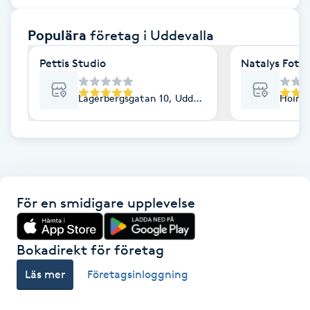
F
Populära
företag
i Uddevalla
Face framing
Pettis Studio
Natalys Foto
Faceliftmassage
Lagerbergsgatan 10, Uddevalla
Holma 
Fet hårbotten
Fettreducering
För en smidigare upplevelse
Fibromassage
Fillers
Bokadirekt för företag
Läs mer
Företagsinloggning
Fotmassage