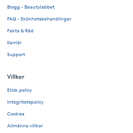
Fransk manikyr
Blogg - Beautylabbet
FAQ - Skönhetsbehandlingar
Fransrengöring
Fakta & Råd
Frekvensterapi
Karriär
Support
Friskvård
Friskvårdsmassage
Villkor
Frisör
Etisk policy
Integritetspolicy
Funktionsanalys
Cookies
Färgning
Allmänna villkor