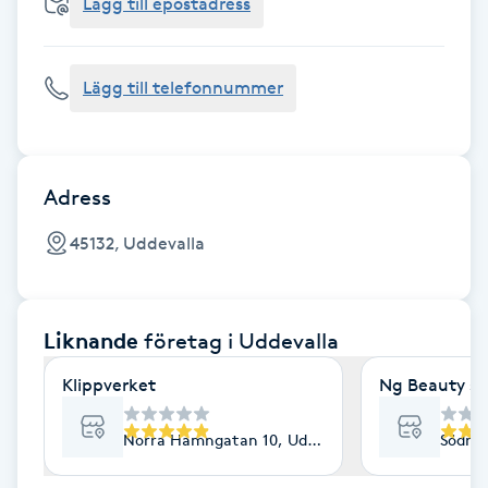
Cryoterapi
Lägg till epostadress
D
Lägg till telefonnummer
Damklippning
Dermapen
Adress
Diamantslipning
45132, Uddevalla
E
Enzympeeling
Liknande
företag
i Uddevalla
Extensions
Klippverket
Ng Beauty st
Extensions borttagning
Norra Hamngatan 10, Uddevalla
Södra 
Eyeliner-tatuering