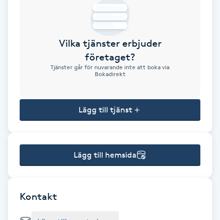
Brynformning
Vilka tjänster erbjuder
Brynfärgning
företaget?
Tjänster går för nuvarande inte att boka via
Brynplockning
Bokadirekt
Bröllopsuppsättning
Lägg till tjänst
C
Celluliter
Lägg till hemsida
Coachning
Color correction
Kontakt