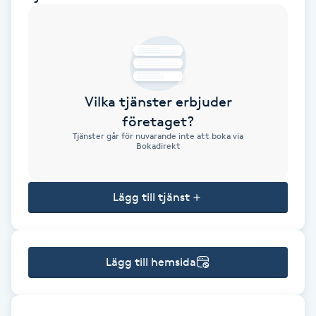
Brynformning
Brynfärgning
Vilka tjänster erbjuder
Brynplockning
företaget?
Tjänster går för nuvarande inte att boka via
Bröllopsuppsättning
Bokadirekt
C
Lägg till tjänst
Celluliter
Coachning
Lägg till hemsida
Color correction