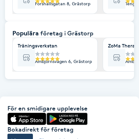
Forshallsgatan 8, Grästorp
Tengen
F
Face framing
Populära
företag
i Grästorp
Faceliftmassage
Träningsverkstan
ZoMa Therap
Fet hårbotten
Ambjörnsvägen 6, Grästorp
Ambjör
Fettreducering
Fibromassage
För en smidigare upplevelse
Fillers
Fotmassage
Bokadirekt för företag