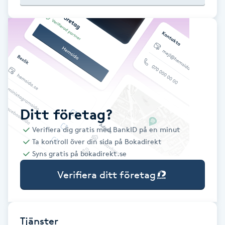
Babylights
Balayage
Bambumassage
Barber
Ditt företag?
Verifiera dig gratis med BankID på en minut
Barnklippning
Ta kontroll över din sida på Bokadirekt
Syns gratis på bokadirekt.se
BIAB
Verifiera ditt företag
Blowout
Bottenfärg
Tjänster