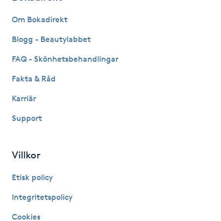
Fransk manikyr
Om Bokadirekt
Fransrengöring
Blogg - Beautylabbet
FAQ - Skönhetsbehandlingar
Frekvensterapi
Fakta & Råd
Friskvård
Karriär
Support
Friskvårdsmassage
Frisör
Villkor
Funktionsanalys
Etisk policy
Integritetspolicy
Färgning
Cookies