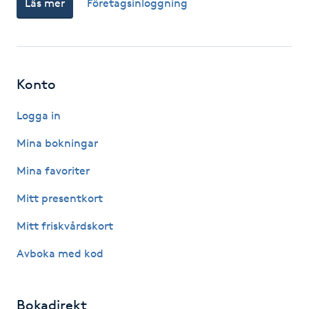
Läs mer
Företagsinloggning
Fotsvamp
Fotvård
Konto
Fransar
Logga in
Fransborttagning
Mina bokningar
Fransfärgning
Mina favoriter
Mitt presentkort
Fransförlängning
Mitt friskvårdskort
Fransförlängning Megavolym
Avboka med kod
Fransförlängning Volym
Bokadirekt