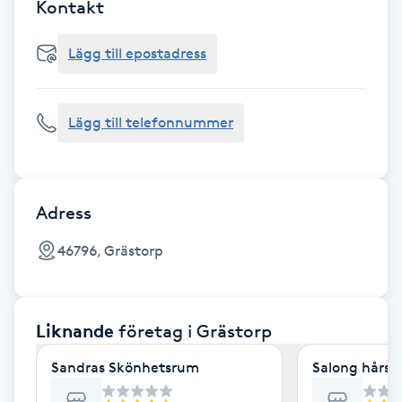
Cryoterapi
Kontakt
D
Lägg till epostadress
Damklippning
Lägg till telefonnummer
Dermapen
Diamantslipning
E
Adress
Enzympeeling
46796, Grästorp
Extensions
Liknande
företag
i Grästorp
Extensions borttagning
Sandras Skönhetsrum
Salong hårstä
Eyeliner-tatuering