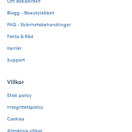
Om Bokadirekt
Fransk manikyr
Blogg - Beautylabbet
Fransrengöring
FAQ - Skönhetsbehandlingar
Fakta & Råd
Frekvensterapi
Karriär
Friskvård
Support
Friskvårdsmassage
Villkor
Frisör
Etisk policy
Funktionsanalys
Integritetspolicy
Cookies
Färgning
Allmänna villkor