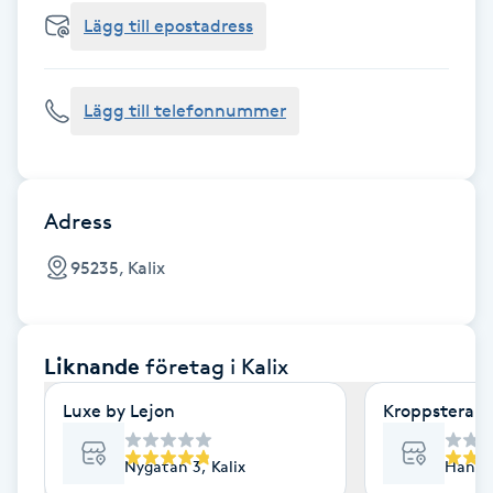
Cryoterapi
Lägg till epostadress
D
Damklippning
Lägg till telefonnummer
Dermapen
Diamantslipning
Adress
E
95235, Kalix
Enzympeeling
Liknande
företag
i Kalix
Extensions
Luxe by Lejon
Kroppsterapi 
Extensions borttagning
Nygatan 3, Kalix
Hantve
Eyeliner-tatuering