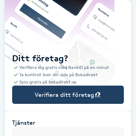
Babylights
Balayage
Bambumassage
Ditt företag?
Barber
Verifiera dig gratis med BankID på en minut
Ta kontroll över din sida på Bokadirekt
Barnklippning
Syns gratis på bokadirekt.se
Verifiera ditt företag
BIAB
Blowout
Tjänster
Bottenfärg