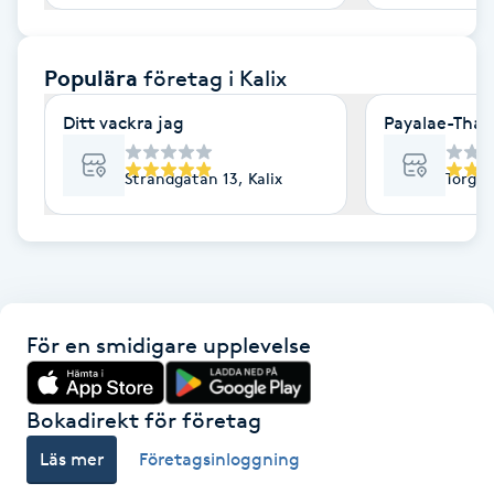
F
Populära
företag
i Kalix
Face framing
Ditt vackra jag
Payalae-Thai
Faceliftmassage
Strandgatan 13, Kalix
Torgga
Fet hårbotten
Fettreducering
Fibromassage
För en smidigare upplevelse
Fillers
Bokadirekt för företag
Fotmassage
Läs mer
Företagsinloggning