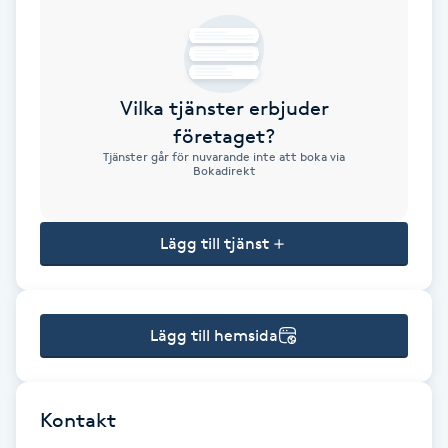
Brynformning
Brynfärgning
Vilka tjänster erbjuder
företaget?
Brynplockning
Tjänster går för nuvarande inte att boka via
Bokadirekt
Bröllopsuppsättning
C
Lägg till tjänst
Celluliter
Lägg till hemsida
Coachning
Color correction
Kontakt