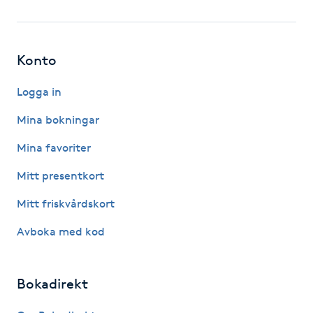
Fotsvamp
Fotvård
Konto
Fransar
Logga in
Mina bokningar
Fransborttagning
Mina favoriter
Fransfärgning
Mitt presentkort
Mitt friskvårdskort
Fransförlängning
Avboka med kod
Fransförlängning Megavolym
Bokadirekt
Fransförlängning Volym