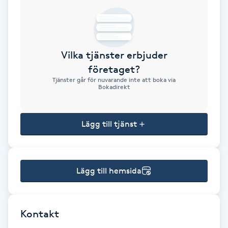
Brynformning
Brynfärgning
Vilka tjänster erbjuder
företaget?
Brynplockning
Tjänster går för nuvarande inte att boka via
Bokadirekt
Bröllopsuppsättning
C
Lägg till tjänst
Celluliter
Lägg till hemsida
Coachning
Color correction
Kontakt