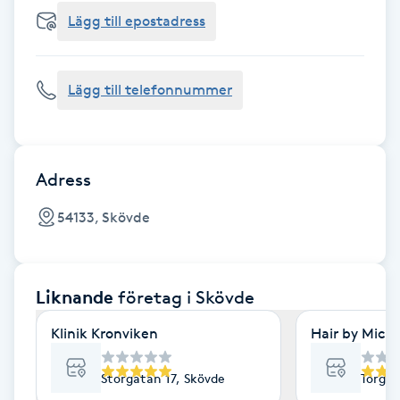
Cryoterapi
Lägg till epostadress
D
Damklippning
Lägg till telefonnummer
Dermapen
Diamantslipning
Adress
E
54133, Skövde
Enzympeeling
Liknande
företag
i Skövde
Extensions
Klinik Kronviken
Hair by Mic
Extensions borttagning
Storgatan 17, Skövde
Torgil
Eyeliner-tatuering