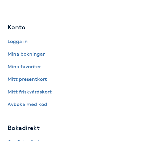
Fotsvamp
Fotvård
Konto
Fransar
Logga in
Mina bokningar
Fransborttagning
Mina favoriter
Fransfärgning
Mitt presentkort
Mitt friskvårdskort
Fransförlängning
Avboka med kod
Fransförlängning Megavolym
Bokadirekt
Fransförlängning Volym