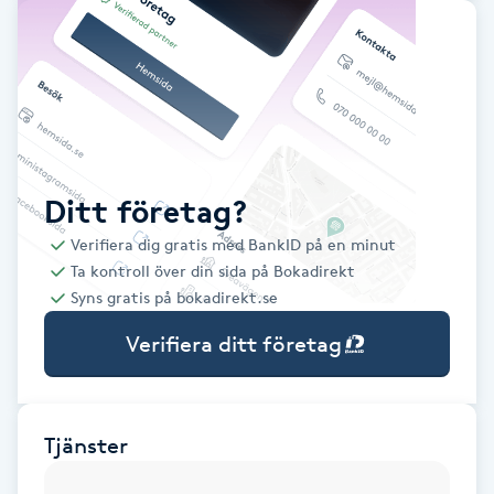
Babylights
Balayage
Bambumassage
Ditt företag?
Barber
Verifiera dig gratis med BankID på en minut
Ta kontroll över din sida på Bokadirekt
Barnklippning
Syns gratis på bokadirekt.se
Verifiera ditt företag
BIAB
Blowout
Tjänster
Bottenfärg