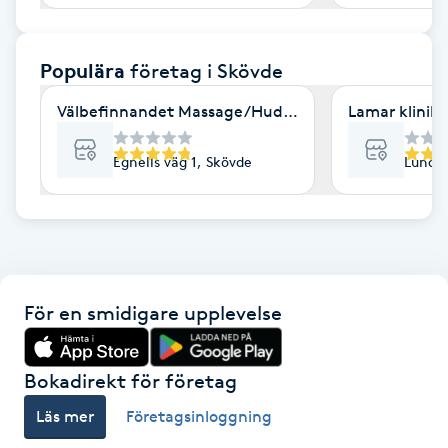
F
Populära
företag
i Skövde
Face framing
Välbefinnandet Massage/Hudvård& Yoga
Lamar klinik
Faceliftmassage
Egnells väg 1, Skövde
Lunde
Fet hårbotten
Fettreducering
Fibromassage
För en smidigare upplevelse
Fillers
Bokadirekt för företag
Fotmassage
Läs mer
Företagsinloggning