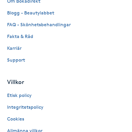
Om Bokadirekt
Fransk manikyr
Blogg - Beautylabbet
Fransrengöring
FAQ - Skönhetsbehandlingar
Fakta & Råd
Frekvensterapi
Karriär
Friskvård
Support
Friskvårdsmassage
Villkor
Frisör
Etisk policy
Funktionsanalys
Integritetspolicy
Cookies
Färgning
Allmänna villkor