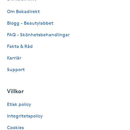
Fransk manikyr
Om Bokadirekt
Fransrengöring
Blogg - Beautylabbet
FAQ - Skönhetsbehandlingar
Frekvensterapi
Fakta & Råd
Friskvård
Karriär
Support
Friskvårdsmassage
Frisör
Villkor
Funktionsanalys
Etisk policy
Integritetspolicy
Färgning
Cookies