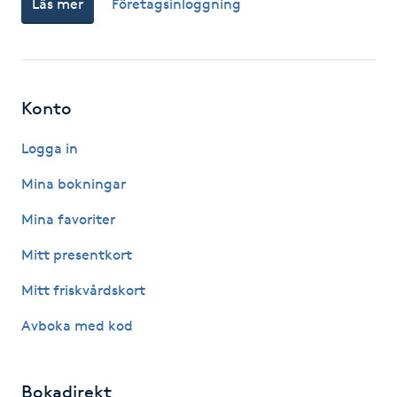
Läs mer
Företagsinloggning
Fotsvamp
Fotvård
Konto
Fransar
Logga in
Fransborttagning
Mina bokningar
Fransfärgning
Mina favoriter
Mitt presentkort
Fransförlängning
Mitt friskvårdskort
Fransförlängning Megavolym
Avboka med kod
Fransförlängning Volym
Bokadirekt