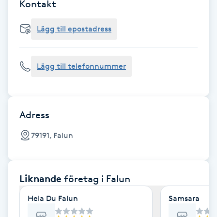
Cryoterapi
Kontakt
D
Lägg till epostadress
Damklippning
Lägg till telefonnummer
Dermapen
Diamantslipning
E
Adress
Enzympeeling
79191, Falun
Extensions
Liknande
företag
i Falun
Extensions borttagning
Hela Du Falun
Samsara
Eyeliner-tatuering