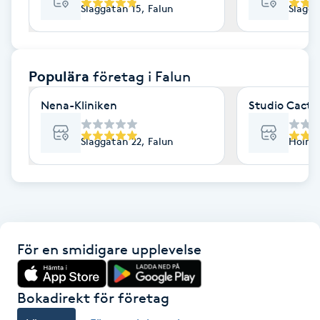
Slaggatan 15, Falun
Slagga
F
Face framing
Populära
företag
i Falun
Faceliftmassage
Nena-Kliniken
Studio Cactu
Fet hårbotten
Slaggatan 22, Falun
Holmg
Fettreducering
Fibromassage
För en smidigare upplevelse
Fillers
Fotmassage
Bokadirekt för företag