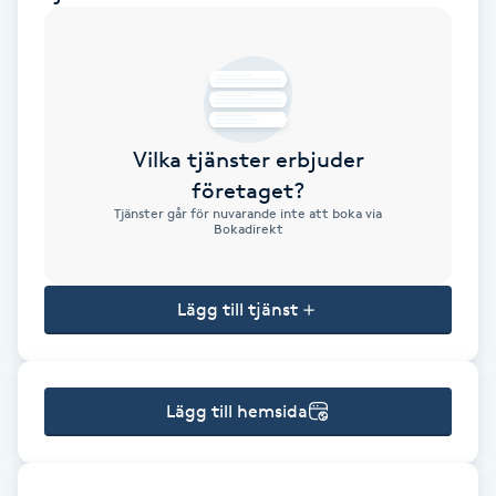
Brynformning
Brynfärgning
Vilka tjänster erbjuder
Brynplockning
företaget?
Tjänster går för nuvarande inte att boka via
Bröllopsuppsättning
Bokadirekt
C
Lägg till tjänst
Celluliter
Coachning
Lägg till hemsida
Color correction