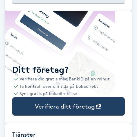
Babylights
Balayage
Bambumassage
Barber
Ditt företag?
Verifiera dig gratis med BankID på en minut
Barnklippning
Ta kontroll över din sida på Bokadirekt
Syns gratis på bokadirekt.se
BIAB
Verifiera ditt företag
Blowout
Bottenfärg
Tjänster