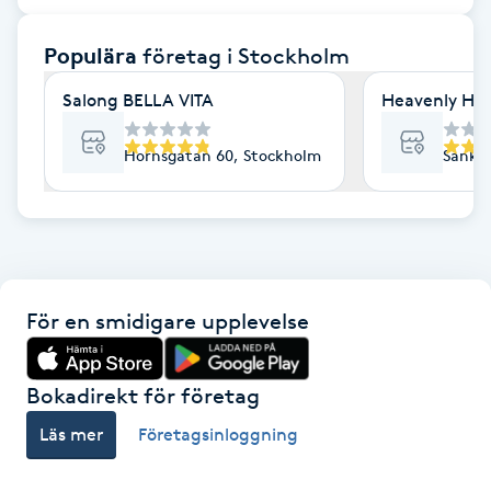
F
Populära
företag
i Stockholm
Face framing
Salong BELLA VITA
Heavenly Hai
Faceliftmassage
Hornsgatan 60, Stockholm
Sankt 
Fet hårbotten
Fettreducering
För en smidigare upplevelse
Fibromassage
Fillers
Bokadirekt för företag
Läs mer
Företagsinloggning
Fotmassage