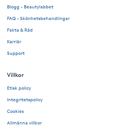
Fransk manikyr
Blogg - Beautylabbet
FAQ - Skönhetsbehandlingar
Fransrengöring
Fakta & Råd
Frekvensterapi
Karriär
Support
Friskvård
Friskvårdsmassage
Villkor
Frisör
Etisk policy
Integritetspolicy
Funktionsanalys
Cookies
Färgning
Allmänna villkor