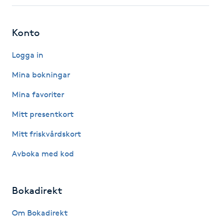
Fotsvamp
Konto
Fotvård
Logga in
Fransar
Mina bokningar
Fransborttagning
Mina favoriter
Mitt presentkort
Fransfärgning
Mitt friskvårdskort
Fransförlängning
Avboka med kod
Fransförlängning Megavolym
Bokadirekt
Fransförlängning Volym
Om Bokadirekt