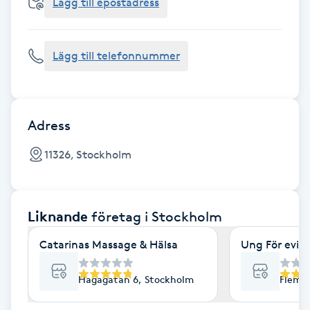
Cryoterapi
Lägg till epostadress
D
Lägg till telefonnummer
Damklippning
Dermapen
Adress
Diamantslipning
11326, Stockholm
E
Enzympeeling
Liknande
företag
i Stockholm
Extensions
Catarinas Massage & Hälsa
Ung För evig
Extensions borttagning
Hagagatan 6, Stockholm
Flemi
Eyeliner-tatuering