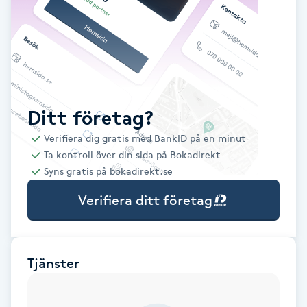
Babylights
Balayage
Bambumassage
Ditt företag?
Verifiera dig gratis med BankID på en minut
Barber
Ta kontroll över din sida på Bokadirekt
Syns gratis på bokadirekt.se
Barnklippning
Verifiera ditt företag
BIAB
Blowout
Tjänster
Bottenfärg