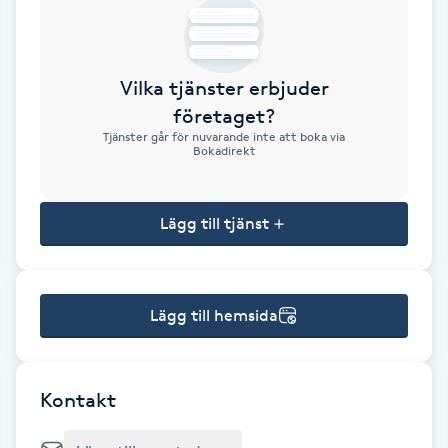
Brynformning
Vilka tjänster erbjuder
Brynfärgning
företaget?
Tjänster går för nuvarande inte att boka via
Brynplockning
Bokadirekt
Bröllopsuppsättning
Lägg till tjänst
C
Celluliter
Lägg till hemsida
Coachning
Color correction
Kontakt