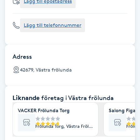
Cryoterapi
Lägg till epostadress
D
Lägg till telefonnummer
Damklippning
Dermapen
Adress
Diamantslipning
42679, Västra frölunda
E
Enzympeeling
Liknande
företag
i Västra frölunda
Extensions
VACKER Frölunda Torg
Salong Figaro
Extensions borttagning
Frölunda Torg, Västra Frölunda
Frölun
Eyeliner-tatuering