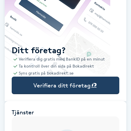
Babylights
Balayage
Bambumassage
Ditt företag?
Verifiera dig gratis med BankID på en minut
Barber
Ta kontroll över din sida på Bokadirekt
Syns gratis på bokadirekt.se
Barnklippning
Verifiera ditt företag
BIAB
Blowout
Tjänster
Bottenfärg