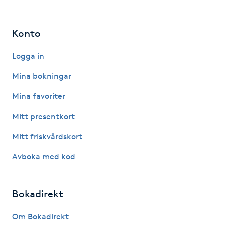
Fotsvamp
Konto
Fotvård
Logga in
Fransar
Mina bokningar
Fransborttagning
Mina favoriter
Mitt presentkort
Fransfärgning
Mitt friskvårdskort
Fransförlängning
Avboka med kod
Fransförlängning Megavolym
Bokadirekt
Fransförlängning Volym
Om Bokadirekt