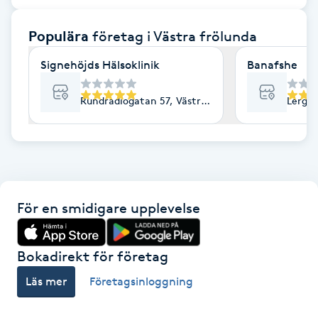
F
Populära
företag
i Västra frölunda
Face framing
Signehöjds Hälsoklinik
Banafshe
Faceliftmassage
Rundradiogatan 57, Västra Frölunda
Lergök
Fet hårbotten
Fettreducering
För en smidigare upplevelse
Fibromassage
Fillers
Bokadirekt för företag
Läs mer
Företagsinloggning
Fotmassage