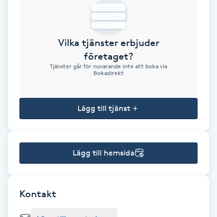
Brynformning
Vilka tjänster erbjuder
Brynfärgning
företaget?
Tjänster går för nuvarande inte att boka via
Brynplockning
Bokadirekt
Bröllopsuppsättning
Lägg till tjänst
C
Celluliter
Lägg till hemsida
Coachning
Color correction
Kontakt