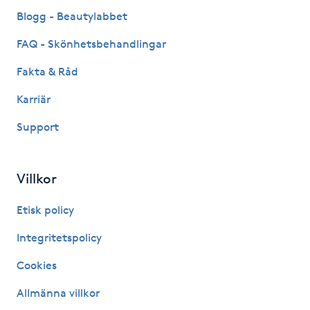
Fransk manikyr
Blogg - Beautylabbet
FAQ - Skönhetsbehandlingar
Fransrengöring
Fakta & Råd
Frekvensterapi
Karriär
Support
Friskvård
Friskvårdsmassage
Villkor
Frisör
Etisk policy
Integritetspolicy
Funktionsanalys
Cookies
Färgning
Allmänna villkor