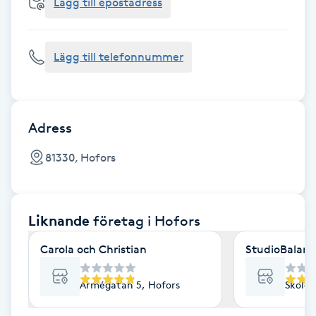
Cryoterapi
Lägg till epostadress
D
Lägg till telefonnummer
Damklippning
Dermapen
Adress
Diamantslipning
81330, Hofors
E
Enzympeeling
Liknande
företag
i Hofors
Extensions
Carola och Christian
StudioBalanc
Extensions borttagning
Armégatan 5, Hofors
Skolga
Eyeliner-tatuering