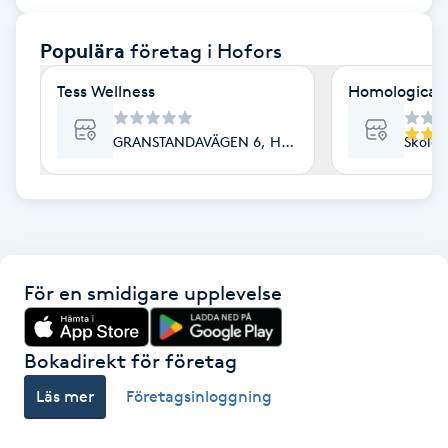
F
Populära
företag
i Hofors
Face framing
Tess Wellness
Homologica
Faceliftmassage
GRANSTANDAVÄGEN 6, Hofors
Skolga
Fet hårbotten
Fettreducering
För en smidigare upplevelse
Fibromassage
Fillers
Bokadirekt för företag
Läs mer
Företagsinloggning
Fotmassage