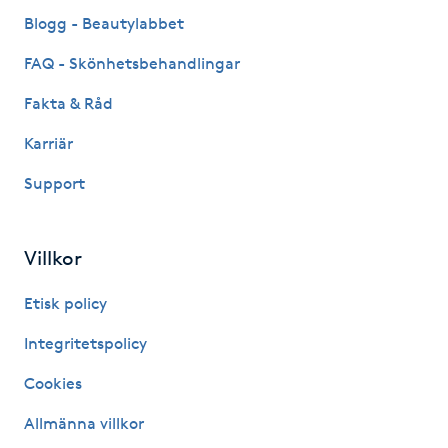
Fransk manikyr
Blogg - Beautylabbet
FAQ - Skönhetsbehandlingar
Fransrengöring
Fakta & Råd
Frekvensterapi
Karriär
Support
Friskvård
Friskvårdsmassage
Villkor
Frisör
Etisk policy
Integritetspolicy
Funktionsanalys
Cookies
Färgning
Allmänna villkor