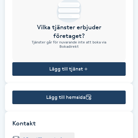
Brynformning
Vilka tjänster erbjuder
Brynfärgning
företaget?
Tjänster går för nuvarande inte att boka via
Brynplockning
Bokadirekt
Bröllopsuppsättning
Lägg till tjänst
C
Celluliter
Lägg till hemsida
Coachning
Color correction
Kontakt