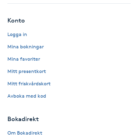
Fotsvamp
Konto
Fotvård
Logga in
Fransar
Mina bokningar
Fransborttagning
Mina favoriter
Mitt presentkort
Fransfärgning
Mitt friskvårdskort
Fransförlängning
Avboka med kod
Fransförlängning Megavolym
Bokadirekt
Fransförlängning Volym
Om Bokadirekt