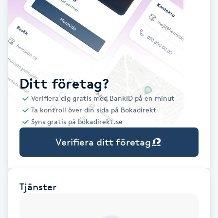
Babylights
Balayage
Bambumassage
Ditt företag?
Verifiera dig gratis med BankID på en minut
Barber
Ta kontroll över din sida på Bokadirekt
Syns gratis på bokadirekt.se
Barnklippning
Verifiera ditt företag
BIAB
Blowout
Tjänster
Bottenfärg