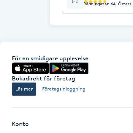
Cryoterapi
Rådhusgatan 64, Östers
D
Damklippning
Dermapen
För en smidigare upplevelse
Diamantslipning
E
Bokadirekt för företag
Enzympeeling
Läs mer
Företagsinloggning
Extensions
Extensions borttagning
Konto