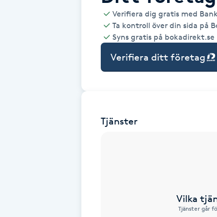
Verifiera dig gratis med Ban
Babylights
Ta kontroll över din sida på 
Syns gratis på bokadirekt.se
Balayage
Verifiera ditt företag
Bambumassage
Barber
Tjänster
Barnklippning
BIAB
Blowout
Vilka tjä
Tjänster går f
Bottenfärg