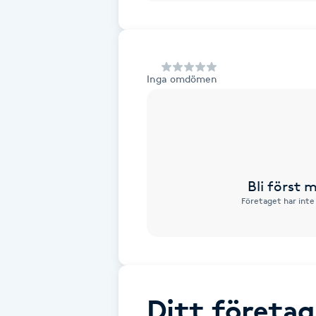
Alternativmedicin
Andningsmassage
Inga omdömen
Ansiktslyft utan kirurgi
Aromamassage
Ashtanga Yoga
Bli först
Företaget har inte
Ayurveda
Ayurvedisk Massage
Ansiktsbehandling djuprengörande
Ditt företag
B