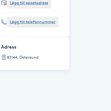
Lägg till epostadress
Lägg till telefonnummer
Adress
83144, Östersund