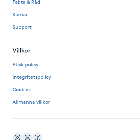
Fakta & Råd
Fotsvamp
Karriär
Fotvård
Support
Fransar
Villkor
Fransborttagning
Etisk policy
Integritetspolicy
Fransfärgning
Cookies
Fransförlängning
Allmänna villkor
Fransförlängning Megavolym
Fransförlängning Volym