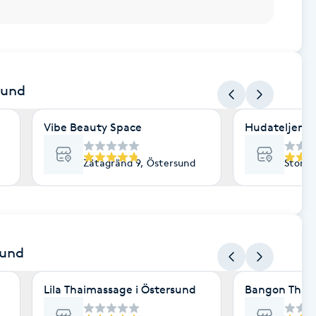
sund
Vibe Beauty Space
Hudateljen
Zätagränd 9, Östersund
Storga
sund
Lila Thaimassage i Östersund
Bangon Thai