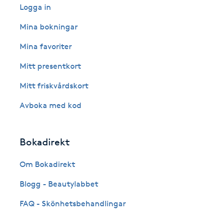
Eyeliner-tatuering
Logga in
F
Mina bokningar
Face framing
Mina favoriter
Mitt presentkort
Faceliftmassage
Mitt friskvårdskort
Fet hårbotten
Avboka med kod
Fettreducering
Bokadirekt
Fibromassage
Om Bokadirekt
Fillers
Blogg - Beautylabbet
FAQ - Skönhetsbehandlingar
Fotmassage