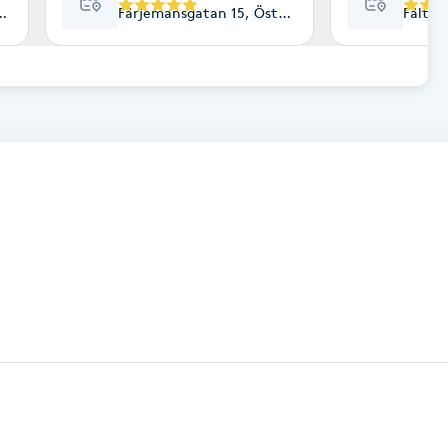
und
Färjemansgatan 15, Östersund
Fältjä