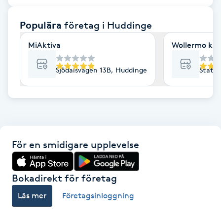
F
Populära
företag
i Huddinge
Face framing
MiAktiva
Wollermo kiro
Faceliftmassage
Sjödalsvägen 13B, Huddinge
Statio
Fet hårbotten
Fettreducering
För en smidigare upplevelse
Fibromassage
Fillers
Bokadirekt för företag
Läs mer
Företagsinloggning
Fotmassage