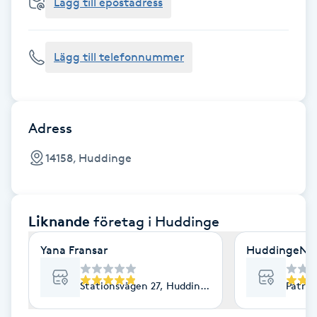
Cryoterapi
Lägg till epostadress
D
Lägg till telefonnummer
Damklippning
Dermapen
Adress
Diamantslipning
14158, Huddinge
E
Enzympeeling
Liknande
företag
i Huddinge
Extensions
Yana Fransar
HuddingeNap
Extensions borttagning
Stationsvägen 27, Huddinge
Patron
Eyeliner-tatuering