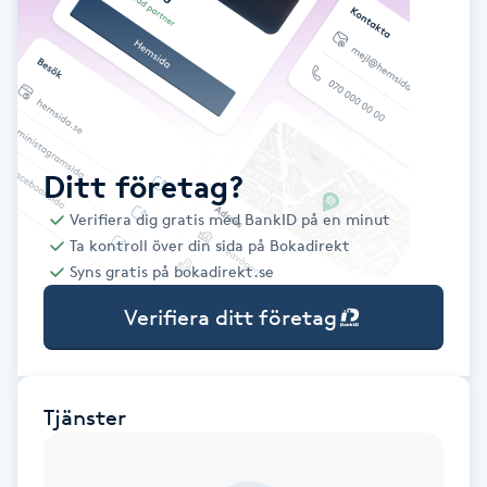
Babylights
Balayage
Bambumassage
Ditt företag?
Verifiera dig gratis med BankID på en minut
Barber
Ta kontroll över din sida på Bokadirekt
Syns gratis på bokadirekt.se
Barnklippning
Verifiera ditt företag
BIAB
Blowout
Tjänster
Bottenfärg