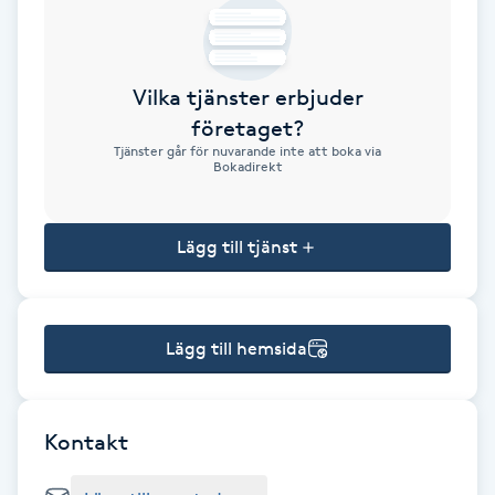
Brynformning
Vilka tjänster erbjuder
Brynfärgning
företaget?
Tjänster går för nuvarande inte att boka via
Brynplockning
Bokadirekt
Bröllopsuppsättning
Lägg till tjänst
C
Celluliter
Lägg till hemsida
Coachning
Color correction
Kontakt