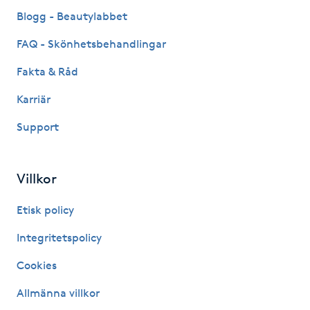
Fransk manikyr
Blogg - Beautylabbet
FAQ - Skönhetsbehandlingar
Fransrengöring
Fakta & Råd
Frekvensterapi
Karriär
Support
Friskvård
Friskvårdsmassage
Villkor
Frisör
Etisk policy
Integritetspolicy
Funktionsanalys
Cookies
Färgning
Allmänna villkor