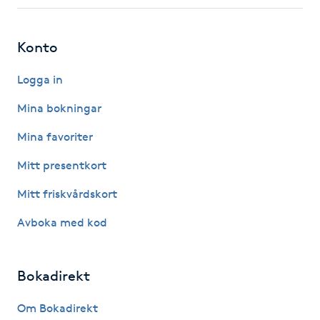
Fotsvamp
Konto
Fotvård
Logga in
Fransar
Mina bokningar
Fransborttagning
Mina favoriter
Mitt presentkort
Fransfärgning
Mitt friskvårdskort
Fransförlängning
Avboka med kod
Fransförlängning Megavolym
Bokadirekt
Fransförlängning Volym
Om Bokadirekt