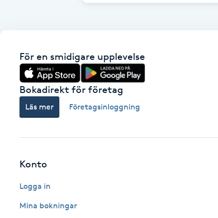
Brynformning
Brynfärgning
För en smidigare upplevelse
Brynplockning
Bokadirekt för företag
Bröllopsuppsättning
Läs mer
Företagsinloggning
C
Celluliter
Konto
Coachning
Logga in
Color correction
Mina bokningar