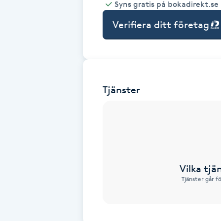
Syns gratis på bokadirekt.se
Babylights
Verifiera ditt företag
Balayage
Bambumassage
Tjänster
Barber
Barnklippning
BIAB
Vilka tjä
Tjänster går f
Blowout
Bottenfärg