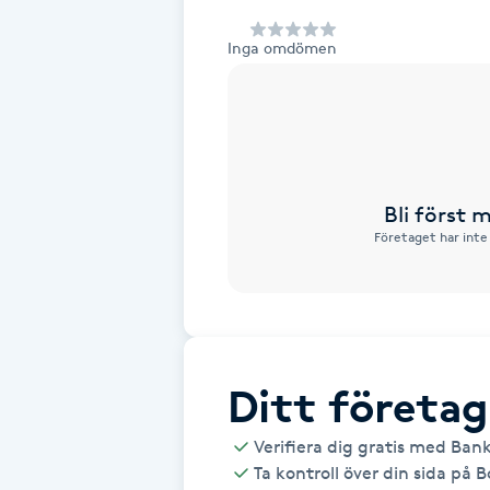
Alternativmedicin
Inga omdömen
Andningsmassage
Ansiktslyft utan kirurgi
Aromamassage
Bli först
Företaget har inte
Ashtanga Yoga
Ayurveda
Ayurvedisk Massage
Ditt företag
Verifiera dig gratis med Ban
Ansiktsbehandling djuprengörande
Ta kontroll över din sida på 
B