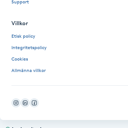
Eyeliner-tatuering
Support
F
Villkor
Face framing
Etisk policy
Faceliftmassage
Integritetspolicy
Fet hårbotten
Cookies
Allmänna villkor
Fettreducering
Fibromassage
Fillers
Fotmassage