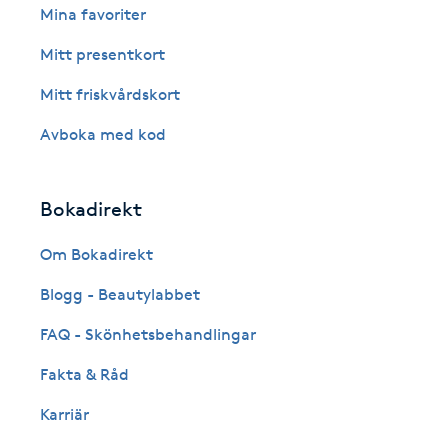
Cryoterapi
Mina favoriter
D
Mitt presentkort
Damklippning
Mitt friskvårdskort
Avboka med kod
Dermapen
Diamantslipning
Bokadirekt
E
Om Bokadirekt
Enzympeeling
Blogg - Beautylabbet
FAQ - Skönhetsbehandlingar
Extensions
Fakta & Råd
Extensions borttagning
Karriär