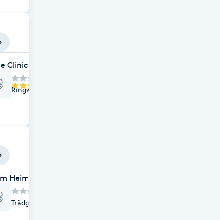
e Clinic
Ringvägen 70, Viken
 Fotvård)
em Heimdahl Samtalsstöd
Trädgårdsgatan 1A, Viken