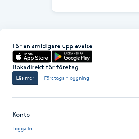
Cryoterapi
D
Damklippning
För en smidigare upplevelse
Dermapen
Diamantslipning
Bokadirekt för företag
E
Läs mer
Företagsinloggning
Enzympeeling
Extensions
Konto
Extensions borttagning
Logga in