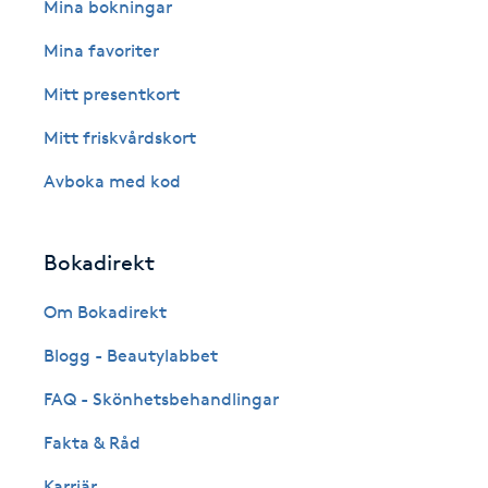
Eyeliner-tatuering
Mina bokningar
F
Mina favoriter
Face framing
Mitt presentkort
Mitt friskvårdskort
Faceliftmassage
Avboka med kod
Fet hårbotten
Bokadirekt
Fettreducering
Om Bokadirekt
Fibromassage
Blogg - Beautylabbet
Fillers
FAQ - Skönhetsbehandlingar
Fakta & Råd
Fotmassage
Karriär