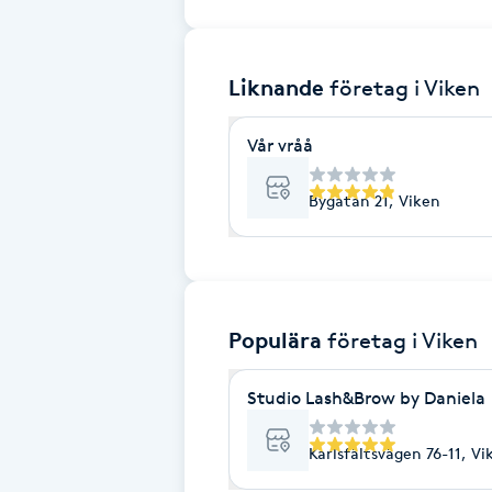
Brynformning
Liknande
företag
i Viken
Brynfärgning
Vår vråå
Brynplockning
Bygatan 21, Viken
Bröllopsuppsättning
C
Celluliter
Populära
företag
i Viken
Coachning
Studio Lash&Brow by Daniela
Color correction
Karlsfältsvägen 76-11, Vi