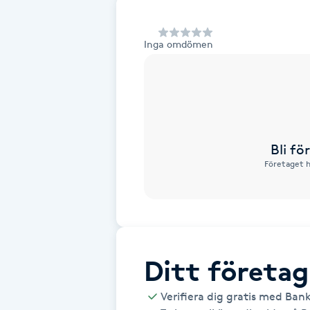
Alternativmedicin
Inga omdömen
Andningsmassage
Ansiktslyft utan kirurgi
Aromamassage
Bli f
Företaget h
Ashtanga Yoga
Ayurveda
Ayurvedisk Massage
Ditt företag
Ansiktsbehandling djuprengörande
Verifiera dig gratis med Ban
B