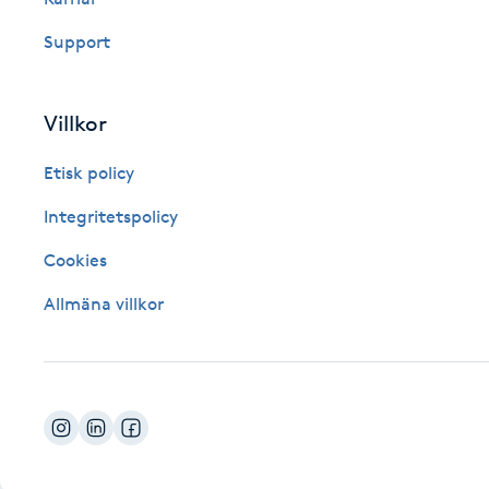
Fotsvamp
Support
Fotvård
Villkor
Fransar
Etisk policy
Fransborttagning
Integritetspolicy
Cookies
Fransfärgning
Allmäna villkor
Fransförlängning
Fransförlängning Megavolym
Fransförlängning Volym