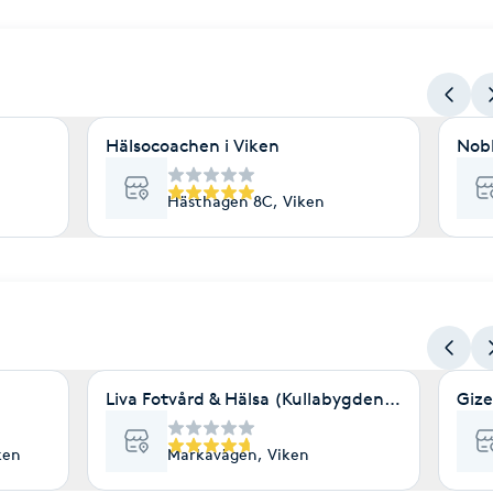
Hälsocoachen i Viken
Nobl
Hästhagen 8C, Viken
Liva Fotvård & Hälsa (Kullabygdens Medicinska
Giz
ken
Markavägen, Viken