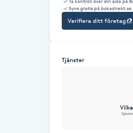
Ta kontroll över din sida på 
Syns gratis på bokadirekt.se
Babylights
Verifiera ditt företag
Balayage
Bambumassage
Tjänster
Barber
Barnklippning
BIAB
Vilk
Blowout
Tjänste
Bottenfärg