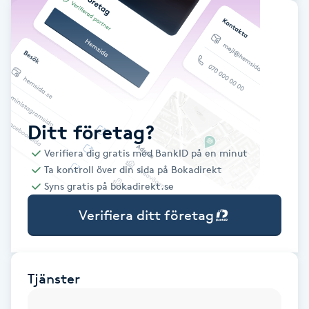
Babylights
Balayage
Bambumassage
Ditt företag?
Barber
Verifiera dig gratis med BankID på en minut
Ta kontroll över din sida på Bokadirekt
Barnklippning
Syns gratis på bokadirekt.se
Verifiera ditt företag
BIAB
Blowout
Tjänster
Bottenfärg