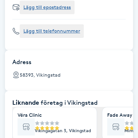
Cryoterapi
Lägg till epostadress
D
Damklippning
Lägg till telefonnummer
Dermapen
Diamantslipning
Adress
E
58393, Vikingstad
Enzympeeling
Liknande
företag
i Vikingstad
Extensions
Véra Clinic
Fade Away La
Extensions borttagning
Vikingagatan 3, Vikingstad
Mimerg
Eyeliner-tatuering