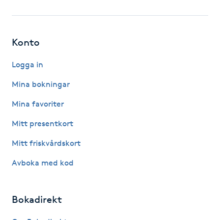
Fotsvamp
Fotvård
Konto
Fransar
Logga in
Mina bokningar
Fransborttagning
Mina favoriter
Fransfärgning
Mitt presentkort
Mitt friskvårdskort
Fransförlängning
Avboka med kod
Fransförlängning Megavolym
Bokadirekt
Fransförlängning Volym