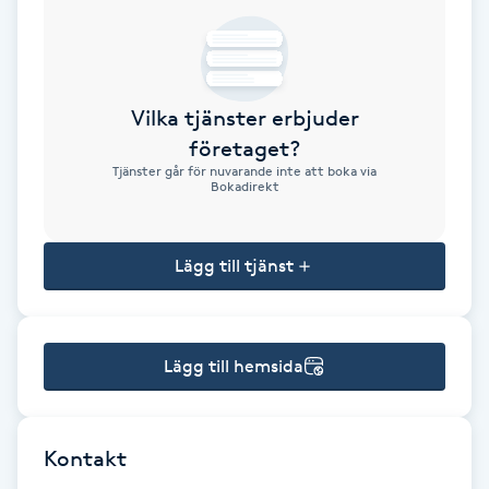
Brynformning
Brynfärgning
Vilka tjänster erbjuder
företaget?
Brynplockning
Tjänster går för nuvarande inte att boka via
Bokadirekt
Bröllopsuppsättning
C
Lägg till tjänst
Celluliter
Lägg till hemsida
Coachning
Color correction
Kontakt