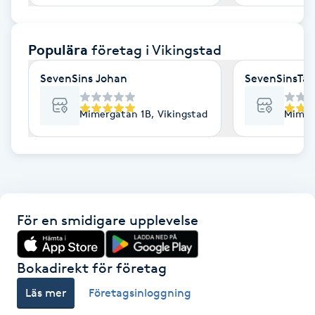
F
Populära
företag
i Vikingstad
Face framing
SevenSins Johan
SevenSinsTat
Faceliftmassage
Mimergatan 1B, Vikingstad
Mimerg
Fet hårbotten
Fettreducering
Fibromassage
För en smidigare upplevelse
Fillers
Bokadirekt för företag
Fotmassage
Läs mer
Företagsinloggning