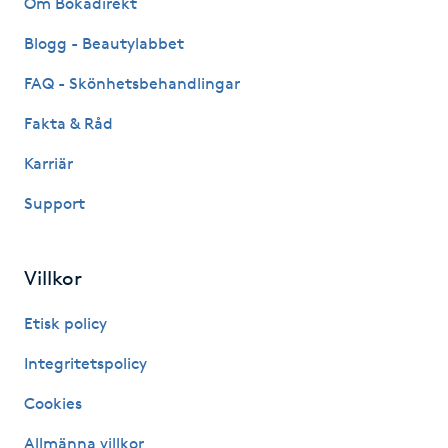
Om Bokadirekt
Fransk manikyr
Blogg - Beautylabbet
Fransrengöring
FAQ - Skönhetsbehandlingar
Fakta & Råd
Frekvensterapi
Karriär
Friskvård
Support
Friskvårdsmassage
Villkor
Frisör
Etisk policy
Funktionsanalys
Integritetspolicy
Cookies
Färgning
Allmänna villkor