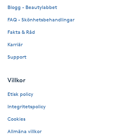
Fransk manikyr
Blogg - Beautylabbet
FAQ - Skönhetsbehandlingar
Fransrengöring
Fakta & Råd
Frekvensterapi
Karriär
Support
Friskvård
Friskvårdsmassage
Villkor
Frisör
Etisk policy
Integritetspolicy
Funktionsanalys
Cookies
Färgning
Allmäna villkor