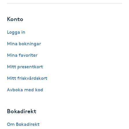
Fotsvamp
Konto
Fotvård
Logga in
Fransar
Mina bokningar
Fransborttagning
Mina favoriter
Mitt presentkort
Fransfärgning
Mitt friskvårdskort
Fransförlängning
Avboka med kod
Fransförlängning Megavolym
Bokadirekt
Fransförlängning Volym
Om Bokadirekt