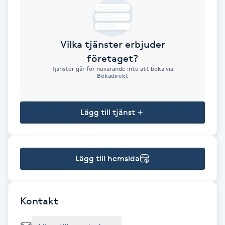
Brynformning
Vilka tjänster erbjuder
Brynfärgning
företaget?
Tjänster går för nuvarande inte att boka via
Brynplockning
Bokadirekt
Bröllopsuppsättning
Lägg till tjänst
C
Celluliter
Lägg till hemsida
Coachning
Color correction
Kontakt