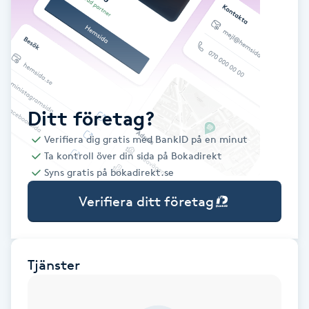
Babylights
Balayage
Bambumassage
Ditt företag?
Verifiera dig gratis med BankID på en minut
Barber
Ta kontroll över din sida på Bokadirekt
Syns gratis på bokadirekt.se
Barnklippning
Verifiera ditt företag
BIAB
Blowout
Tjänster
Bottenfärg