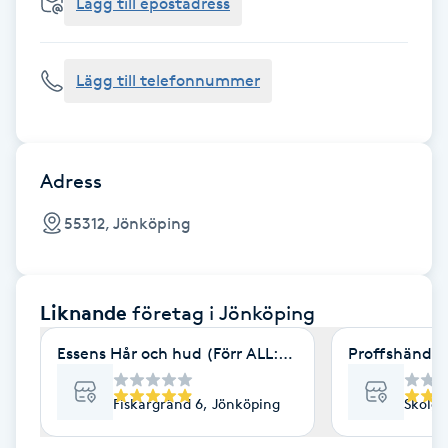
Cryoterapi
Lägg till epostadress
D
Lägg till telefonnummer
Damklippning
Dermapen
Adress
Diamantslipning
55312, Jönköping
E
Enzympeeling
Liknande
företag
i Jönköping
Extensions
Essens Hår och hud (Förr ALL:TID salong)
Proffshänder
Extensions borttagning
Fiskargränd 6, Jönköping
Skolga
Eyeliner-tatuering