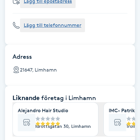
Cryoterapi
Lägg till epostadress
D
Lägg till telefonnummer
Damklippning
Dermapen
Adress
Diamantslipning
21647, Limhamn
E
Enzympeeling
Liknande
företag
i Limhamn
Extensions
Alejandro Hair Studio
IMC- Patrik, 
Extensions borttagning
Idrottsgatan 30, Limhamn
Trolle
Eyeliner-tatuering