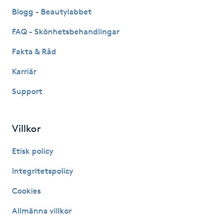
Fransk manikyr
Blogg - Beautylabbet
FAQ - Skönhetsbehandlingar
Fransrengöring
Fakta & Råd
Frekvensterapi
Karriär
Support
Friskvård
Friskvårdsmassage
Villkor
Frisör
Etisk policy
Integritetspolicy
Funktionsanalys
Cookies
Färgning
Allmänna villkor