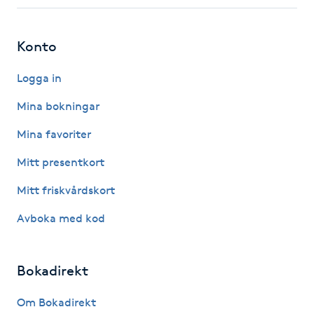
Fotsvamp
Konto
Fotvård
Logga in
Fransar
Mina bokningar
Fransborttagning
Mina favoriter
Mitt presentkort
Fransfärgning
Mitt friskvårdskort
Fransförlängning
Avboka med kod
Fransförlängning Megavolym
Bokadirekt
Fransförlängning Volym
Om Bokadirekt