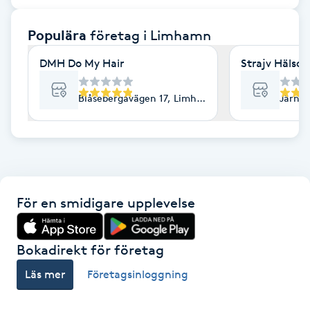
F
Populära
företag
i Limhamn
Face framing
DMH Do My Hair
Strajv Hälsos
Faceliftmassage
Blåsebergavägen 17, Limhamn
Järnv
Fet hårbotten
Fettreducering
För en smidigare upplevelse
Fibromassage
Fillers
Bokadirekt för företag
Läs mer
Företagsinloggning
Fotmassage