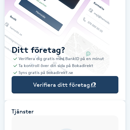
Babylights
Balayage
Bambumassage
Ditt företag?
Verifiera dig gratis med BankID på en minut
Barber
Ta kontroll över din sida på Bokadirekt
Syns gratis på bokadirekt.se
Barnklippning
Verifiera ditt företag
BIAB
Blowout
Tjänster
Bottenfärg