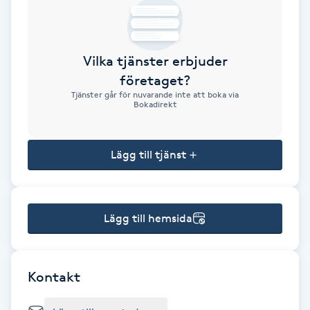
Brynformning
Vilka tjänster erbjuder
Brynfärgning
företaget?
Tjänster går för nuvarande inte att boka via
Brynplockning
Bokadirekt
Bröllopsuppsättning
Lägg till tjänst
C
Celluliter
Lägg till hemsida
Coachning
Color correction
Kontakt