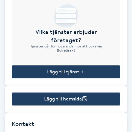
Brynformning
Brynfärgning
Vilka tjänster erbjuder
företaget?
Brynplockning
Tjänster går för nuvarande inte att boka via
Bokadirekt
Bröllopsuppsättning
C
Lägg till tjänst
Celluliter
Lägg till hemsida
Coachning
Color correction
Kontakt