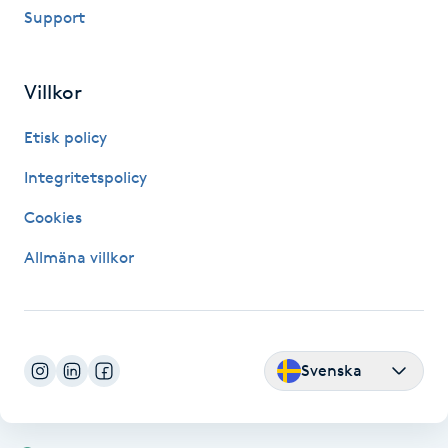
Support
Fransk manikyr
Fransrengöring
Villkor
Frekvensterapi
Etisk policy
Integritetspolicy
Friskvård
Cookies
Friskvårdsmassage
Allmäna villkor
Frisör
Funktionsanalys
Svenska
Färgning