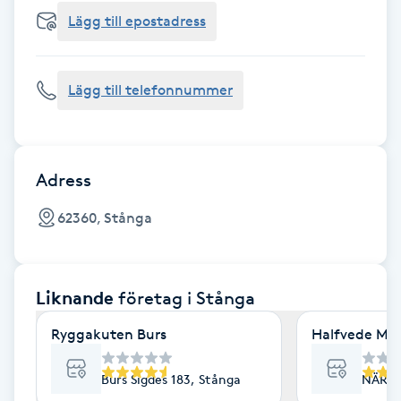
Cryoterapi
Lägg till epostadress
D
Damklippning
Lägg till telefonnummer
Dermapen
Diamantslipning
Adress
E
62360, Stånga
Enzympeeling
Liknande
företag
i Stånga
Extensions
Ryggakuten Burs
Halfvede Must
Extensions borttagning
Burs Sigdes 183, Stånga
NÄR SI
Eyeliner-tatuering