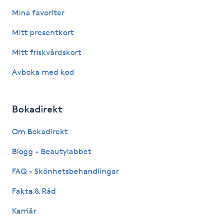
Fotsvamp
Mina favoriter
Mitt presentkort
Fotvård
Mitt friskvårdskort
Fransar
Avboka med kod
Fransborttagning
Bokadirekt
Fransfärgning
Om Bokadirekt
Fransförlängning
Blogg - Beautylabbet
FAQ - Skönhetsbehandlingar
Fransförlängning Megavolym
Fakta & Råd
Fransförlängning Volym
Karriär