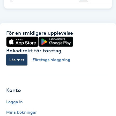
F
Face framing
För en smidigare upplevelse
Faceliftmassage
Fet hårbotten
Bokadirekt för företag
Läs mer
Företagsinloggning
Fettreducering
Fibromassage
Konto
Fillers
Logga in
Fotmassage
Mina bokningar