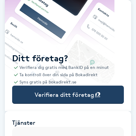
Babylights
Balayage
Bambumassage
Ditt företag?
Barber
Verifiera dig gratis med BankID på en minut
Ta kontroll över din sida på Bokadirekt
Barnklippning
Syns gratis på bokadirekt.se
Verifiera ditt företag
BIAB
Blowout
Tjänster
Bottenfärg