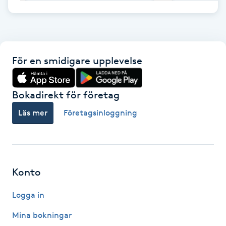
F
Face framing
För en smidigare upplevelse
Faceliftmassage
Bokadirekt för företag
Fet hårbotten
Läs mer
Företagsinloggning
Fettreducering
Fibromassage
Konto
Fillers
Logga in
Fotmassage
Mina bokningar