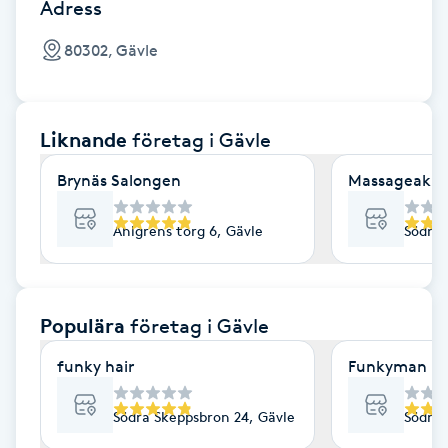
Cryoterapi
Adress
D
80302, Gävle
Damklippning
Liknande
företag
i Gävle
Dermapen
Brynäs Salongen
Massageakut
Diamantslipning
E
Ahlgrens torg 6, Gävle
Södra 
Enzympeeling
Populära
företag
i Gävle
Extensions
funky hair
Funkyman
Extensions borttagning
Södra Skeppsbron 24, Gävle
Södra 
Eyeliner-tatuering