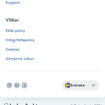
Support
Fransk manikyr
Fransrengöring
Villkor
Etisk policy
Frekvensterapi
Integritetspolicy
Friskvård
Cookies
Friskvårdsmassage
Allmänna villkor
Frisör
Funktionsanalys
Svenska
Färgning