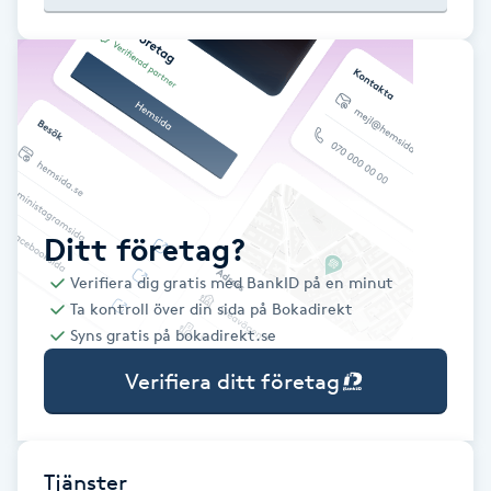
Babylights
Balayage
Bambumassage
Barber
Ditt företag?
Verifiera dig gratis med BankID på en minut
Barnklippning
Ta kontroll över din sida på Bokadirekt
Syns gratis på bokadirekt.se
BIAB
Verifiera ditt företag
Blowout
Bottenfärg
Tjänster