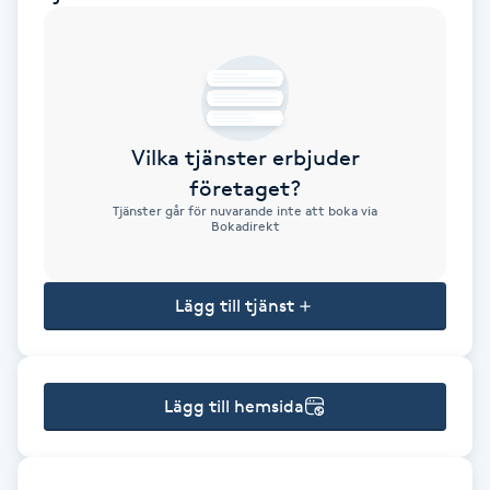
Brynformning
Brynfärgning
Vilka tjänster erbjuder
Brynplockning
företaget?
Tjänster går för nuvarande inte att boka via
Bröllopsuppsättning
Bokadirekt
C
Lägg till tjänst
Celluliter
Coachning
Lägg till hemsida
Color correction