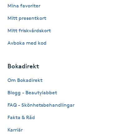
Mina favoriter
Fotsvamp
Mitt presentkort
Fotvård
Mitt friskvårdskort
Fransar
Avboka med kod
Fransborttagning
Bokadirekt
Fransfärgning
Om Bokadirekt
Blogg - Beautylabbet
Fransförlängning
FAQ - Skönhetsbehandlingar
Fransförlängning Megavolym
Fakta & Råd
Fransförlängning Volym
Karriär