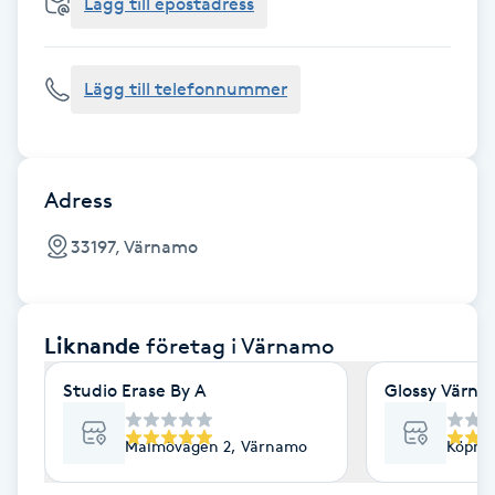
Cryoterapi
Lägg till epostadress
D
Lägg till telefonnummer
Damklippning
Dermapen
Adress
Diamantslipning
33197, Värnamo
E
Enzympeeling
Liknande
företag
i Värnamo
Extensions
Studio Erase By A
Glossy Värn
Extensions borttagning
Malmövägen 2, Värnamo
Köpma
Eyeliner-tatuering