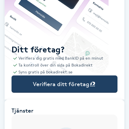
Babylights
Balayage
Bambumassage
Ditt företag?
Verifiera dig gratis med BankID på en minut
Barber
Ta kontroll över din sida på Bokadirekt
Syns gratis på bokadirekt.se
Barnklippning
Verifiera ditt företag
BIAB
Blowout
Tjänster
Bottenfärg