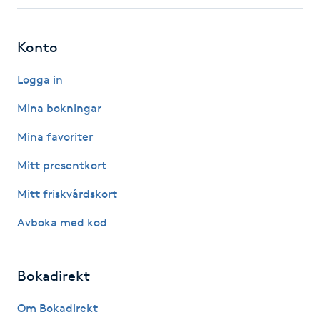
Fotsvamp
Konto
Fotvård
Logga in
Fransar
Mina bokningar
Fransborttagning
Mina favoriter
Mitt presentkort
Fransfärgning
Mitt friskvårdskort
Fransförlängning
Avboka med kod
Fransförlängning Megavolym
Bokadirekt
Fransförlängning Volym
Om Bokadirekt