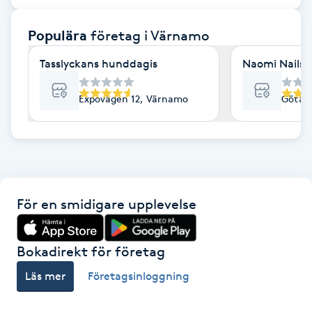
F
Populära
företag
i Värnamo
Face framing
Tasslyckans hunddagis
Naomi Nails
Faceliftmassage
Expovägen 12, Värnamo
Götav
Fet hårbotten
Fettreducering
För en smidigare upplevelse
Fibromassage
Fillers
Bokadirekt för företag
Läs mer
Företagsinloggning
Fotmassage