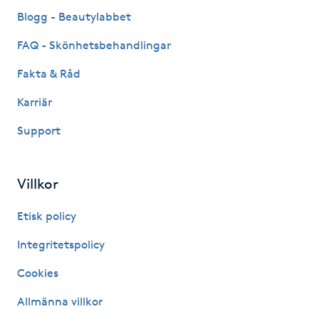
Fransk manikyr
Blogg - Beautylabbet
FAQ - Skönhetsbehandlingar
Fransrengöring
Fakta & Råd
Frekvensterapi
Karriär
Support
Friskvård
Friskvårdsmassage
Villkor
Frisör
Etisk policy
Integritetspolicy
Funktionsanalys
Cookies
Färgning
Allmänna villkor