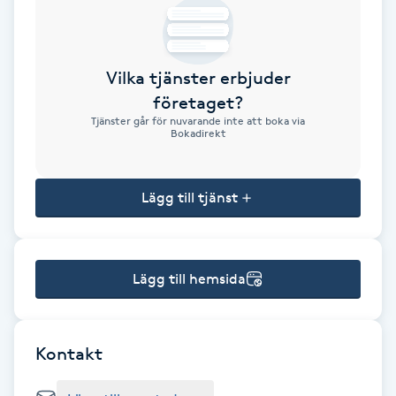
Brynformning
Vilka tjänster erbjuder
Brynfärgning
företaget?
Tjänster går för nuvarande inte att boka via
Brynplockning
Bokadirekt
Bröllopsuppsättning
Lägg till tjänst
C
Celluliter
Lägg till hemsida
Coachning
Color correction
Kontakt