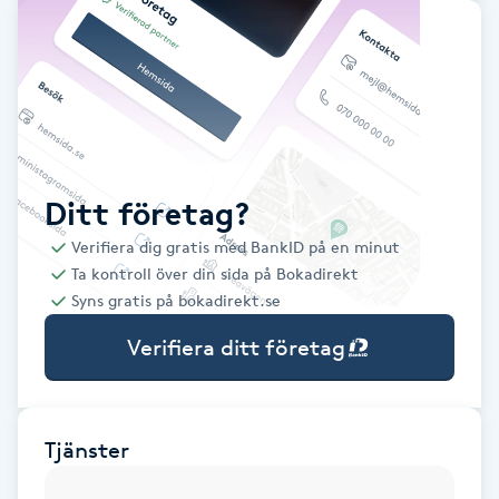
Babylights
Balayage
Bambumassage
Ditt företag?
Barber
Verifiera dig gratis med BankID på en minut
Ta kontroll över din sida på Bokadirekt
Barnklippning
Syns gratis på bokadirekt.se
Verifiera ditt företag
BIAB
Blowout
Tjänster
Bottenfärg