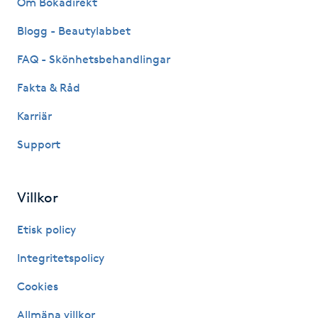
Om Bokadirekt
Fransk manikyr
Blogg - Beautylabbet
Fransrengöring
FAQ - Skönhetsbehandlingar
Fakta & Råd
Frekvensterapi
Karriär
Friskvård
Support
Friskvårdsmassage
Villkor
Frisör
Etisk policy
Funktionsanalys
Integritetspolicy
Cookies
Färgning
Allmäna villkor