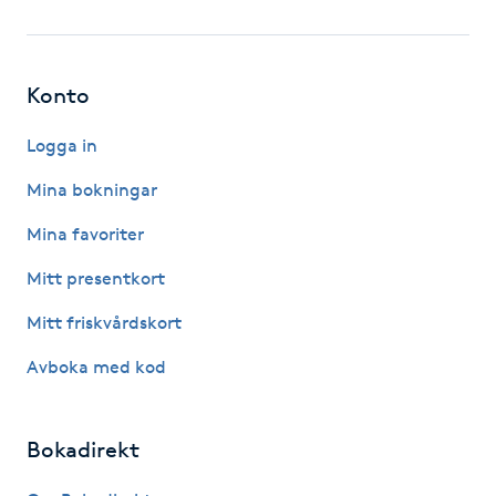
Fotsvamp
Fotvård
Konto
Fransar
Logga in
Mina bokningar
Fransborttagning
Mina favoriter
Fransfärgning
Mitt presentkort
Mitt friskvårdskort
Fransförlängning
Avboka med kod
Fransförlängning Megavolym
Bokadirekt
Fransförlängning Volym