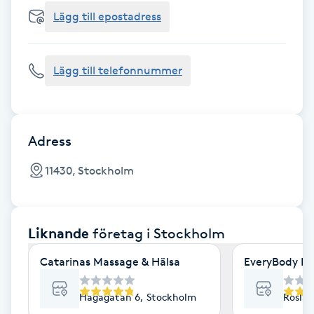
Cryoterapi
Lägg till epostadress
D
Damklippning
Lägg till telefonnummer
Dermapen
Diamantslipning
Adress
E
11430, Stockholm
Enzympeeling
Liknande
företag
i Stockholm
Extensions
Catarinas Massage & Hälsa
EveryBody La
Extensions borttagning
Hagagatan 6, Stockholm
Roslag
Eyeliner-tatuering