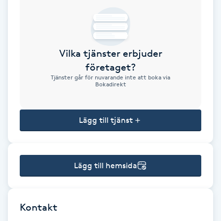
Brynformning
Brynfärgning
Vilka tjänster erbjuder
företaget?
Brynplockning
Tjänster går för nuvarande inte att boka via
Bokadirekt
Bröllopsuppsättning
C
Lägg till tjänst
Celluliter
Lägg till hemsida
Coachning
Color correction
Kontakt