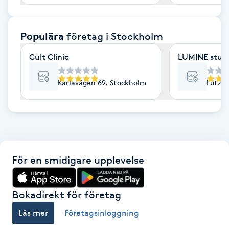
F
Populära
företag
i Stockholm
Face framing
Cult Clinic
LUMINE stud
Faceliftmassage
Karlavägen 69, Stockholm
Lützen
Fet hårbotten
Fettreducering
Fibromassage
För en smidigare upplevelse
Fillers
Bokadirekt för företag
Fotmassage
Läs mer
Företagsinloggning