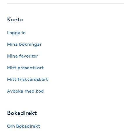
Fotsvamp
Konto
Fotvård
Logga in
Fransar
Mina bokningar
Fransborttagning
Mina favoriter
Mitt presentkort
Fransfärgning
Mitt friskvårdskort
Fransförlängning
Avboka med kod
Fransförlängning Megavolym
Bokadirekt
Fransförlängning Volym
Om Bokadirekt