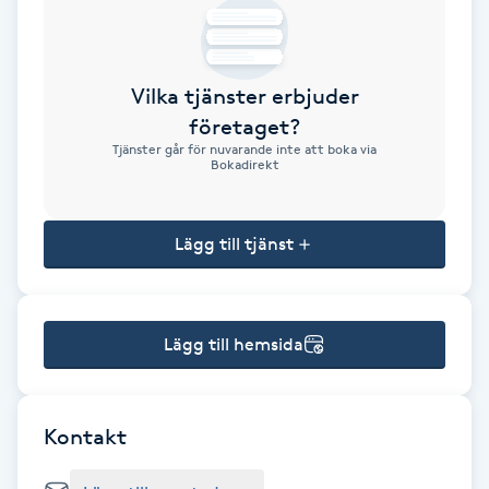
Brynformning
Vilka tjänster erbjuder
Brynfärgning
företaget?
Tjänster går för nuvarande inte att boka via
Brynplockning
Bokadirekt
Bröllopsuppsättning
Lägg till tjänst
C
Celluliter
Lägg till hemsida
Coachning
Color correction
Kontakt