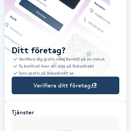
Babylights
Balayage
Bambumassage
Ditt företag?
Verifiera dig gratis med BankID på en minut
Barber
Ta kontroll över din sida på Bokadirekt
Syns gratis på bokadirekt.se
Barnklippning
Verifiera ditt företag
BIAB
Blowout
Tjänster
Bottenfärg