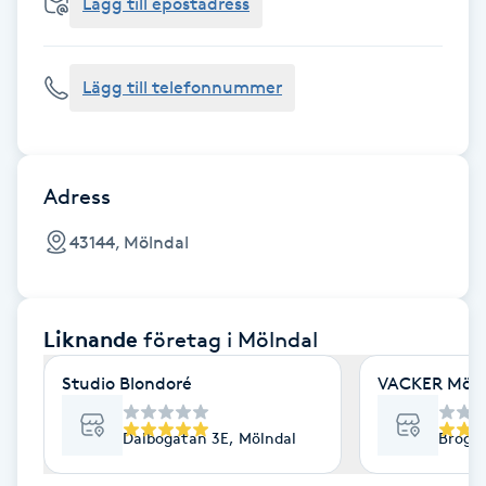
Cryoterapi
Lägg till epostadress
D
Lägg till telefonnummer
Damklippning
Dermapen
Adress
Diamantslipning
43144, Mölndal
E
Enzympeeling
Liknande
företag
i Mölndal
Extensions
Studio Blondoré
VACKER Möln
Extensions borttagning
Dalbogatan 3E, Mölndal
Brogat
Eyeliner-tatuering