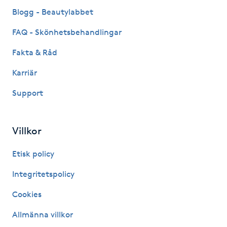
Fransk manikyr
Blogg - Beautylabbet
FAQ - Skönhetsbehandlingar
Fransrengöring
Fakta & Råd
Frekvensterapi
Karriär
Support
Friskvård
Friskvårdsmassage
Villkor
Frisör
Etisk policy
Integritetspolicy
Funktionsanalys
Cookies
Färgning
Allmänna villkor