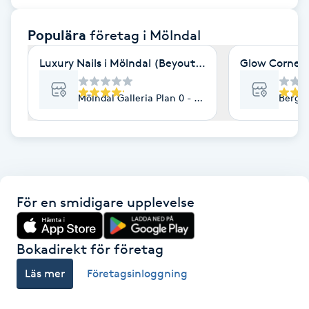
F
Populära
företag
i Mölndal
Face framing
Luxury Nails i Mölndal (Beyoutiful nails & spa)
Glow Corner
Faceliftmassage
Mölndal Galleria Plan 0 - Grundplan, Mölndal
Bergsk
Fet hårbotten
Fettreducering
För en smidigare upplevelse
Fibromassage
Fillers
Bokadirekt för företag
Läs mer
Företagsinloggning
Fotmassage