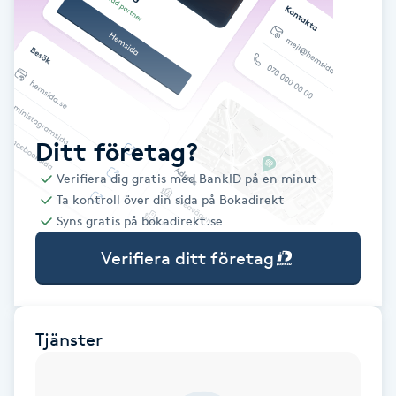
Babylights
Balayage
Bambumassage
Ditt företag?
Verifiera dig gratis med BankID på en minut
Barber
Ta kontroll över din sida på Bokadirekt
Syns gratis på bokadirekt.se
Barnklippning
Verifiera ditt företag
BIAB
Blowout
Tjänster
Bottenfärg