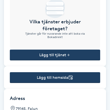
Brynformning
Vilka tjänster erbjuder
Brynfärgning
företaget?
Tjänster går för nuvarande inte att boka via
Brynplockning
Bokadirekt
Bröllopsuppsättning
Lägg till tjänst
C
Celluliter
Lägg till hemsida
Coachning
Color correction
Adress
79145, Falun